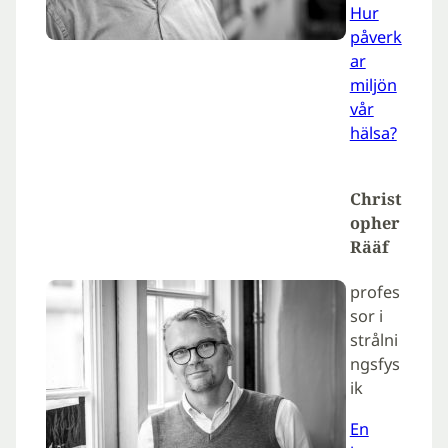
Hur
påverk
ar
miljön
vår
hälsa?
Christ
opher
Rääf
profes
sor i
strålni
ngsfys
ik
En