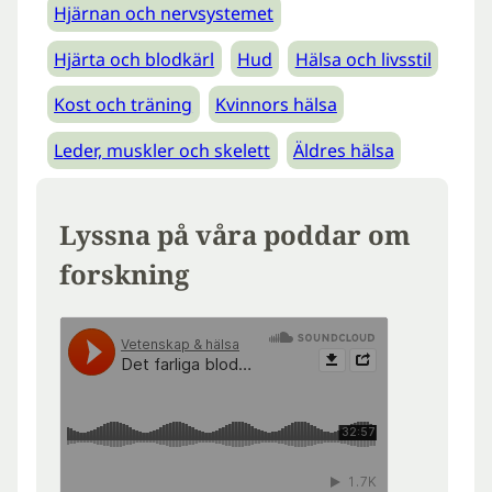
Hjärnan och nervsystemet
Hjärta och blodkärl
Hud
Hälsa och livsstil
Kost och träning
Kvinnors hälsa
Leder, muskler och skelett
Äldres hälsa
Lyssna på våra poddar om
forskning