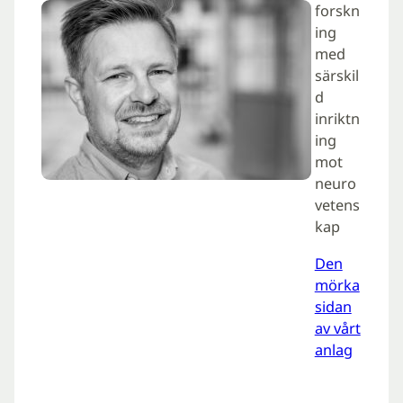
forskn
ing
med
särskil
d
inriktn
ing
mot
neuro
vetens
kap
Den
mörka
sidan
av vårt
anlag