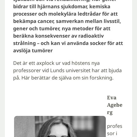
bidrar till hjärnans sjukdomar, kemiska
processer och molekylära ledtrådar för att
bekämpa cancer, samverkan mellan livsstil,
gener och tumörer, nya metoder för att
beräkna konsekvenser av radioaktiv
strålning – och kan vi använda socker för att
avslöja tumörer
Det är ett axplock ur vad höstens nya
professorer vid Lunds universitet har att bjuda
på. Här berättar de själva om sin forskning.
Eva
Agebe
rg
profes
sor i