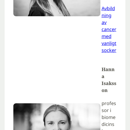
Avbild
ning
av
cancer
med
vanligt
socker
Hann
a
Isakss
on
profes
sor i
biome
dicins