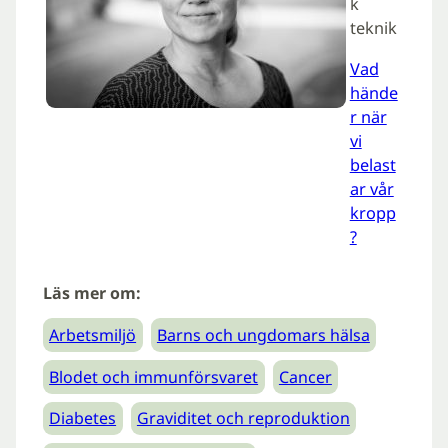
k
teknik
Vad
hände
r när
vi
belast
ar vår
kropp
?
Läs mer om:
Arbetsmiljö
Barns och ungdomars hälsa
Blodet och immunförsvaret
Cancer
Diabetes
Graviditet och reproduktion