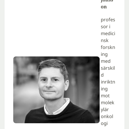
on
profes
sor i
medici
nsk
forskn
ing
med
särskil
d
inriktn
ing
mot
molek
ylär
onkol
ogi