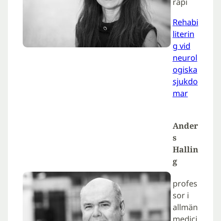
rapi
Rehabi
literin
g vid
neurol
ogiska
sjukdo
mar
Ander
s
Hallin
g
profes
sor i
allmän
medici