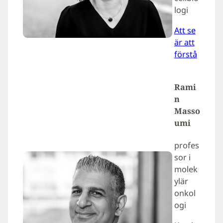
logi
Att se
är att
förstå
Rami
n
Masso
umi
profes
sor i
molek
ylär
onkol
ogi