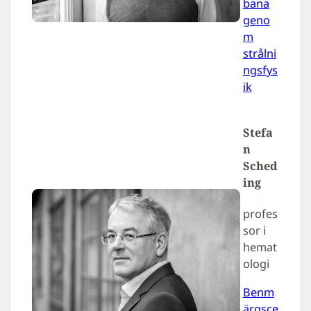
bana
geno
m
strålni
ngsfys
ik
Stefa
n
Sched
ing
profes
sor i
hemat
ologi
Benm
ärgsce