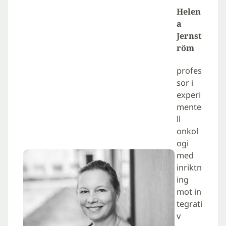
Helen
a
Jernst
röm
profes
sor i
experi
mente
ll
onkol
ogi
med
inriktn
ing
mot in
tegrati
v