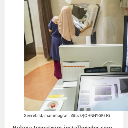
Genrebild, mammografi: iStock/JOHNNYGREIG
Helena Jernström installerades som