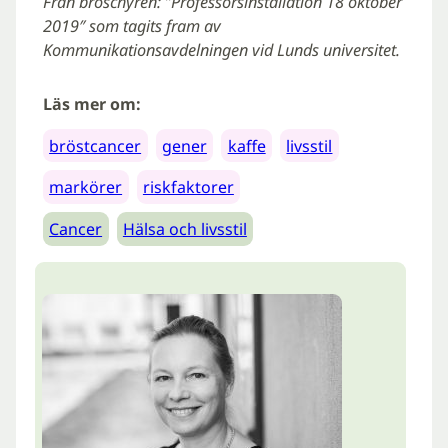
Från broschyren: ”Professorsinstallation 18 oktober
2019″ som tagits fram av
Kommunikationsavdelningen vid Lunds universitet.
Läs mer om:
bröstcancer
gener
kaffe
livsstil
markörer
riskfaktorer
Cancer
Hälsa och livsstil