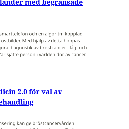
i länder med begränsade
en smarttelefon och en algoritm kopplad
 bröstbilder. Med hjälp av detta hoppas
öra diagnostik av bröstcancer i låg- och
r sjätte person i världen dör av cancer.
cin 2.0 för val av
ehandling
sering kan ge bröstcancervården