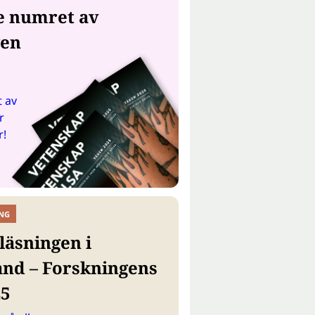
e numret av
gen
 av
r
r!
NG
läsningen i
and – Forskningens
25