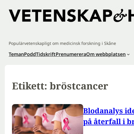
Hoppa
till
innehåll
Populärvetenskapligt om medicinsk forskning i Skåne
Teman
Podd
Tidskrift
Prenumerera
Om webbplatsen
Etikett:
bröstcancer
Blodanalys ide
på återfall i 