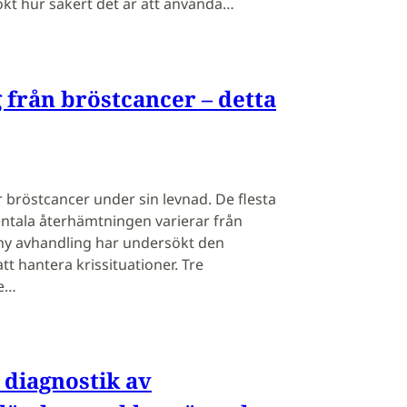
kt hur säkert det är att använda…
från bröstcancer – detta
r bröstcancer under sin levnad. De flesta
ntala återhämtningen varierar från
 ny avhandling har undersökt den
t hantera krissituationer. Tre
de…
 diagnostik av