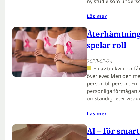
ny studie som undersö
Läs mer
Återhämtning 
spelar roll
2023-02-24
En av tio kvinnor få
överlever. Men den me
person till person. En
personliga förmågan at
omständigheter visa
Läs mer
AI – för smart