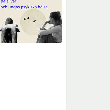
på allvar
 och ungas psykiska hälsa