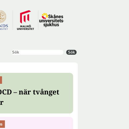
Sök
Sök
OCD – när tvånget
er
26