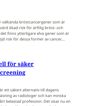
r välkända bröstcancergener som är
rd ökad risk för ärftlig bröst- och
et finns ytterligare elva gener som är
jd risk för dessa former av cancer.…
ll för säker
creening
r ett säkert alternativ till dagens
vläsning av radiologer och kan minska
rt belastad profession. Det visar nu en