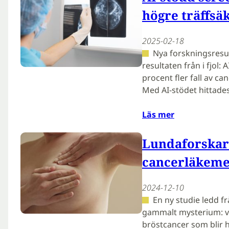
högre träffsä
2025-02-18
Nya forskningsresul
resultaten från i fjol:
procent fler fall av ca
Med AI-stödet hittades 
Läs mer
Lundaforskare
cancerläkeme
2024-12-10
En ny studie ledd fr
gammalt mysterium: vi
bröstcancer som blir h