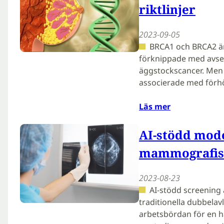
riktlinjer
2023-09-05
BRCA1 och BRCA2 ä
förknippade med avsevä
äggstockscancer. Men d
associerade med förhö
Läs mer
AI-stödd mode
mammografis
2023-08-23
AI-stödd screening ä
traditionella dubbela
arbetsbördan för en hå