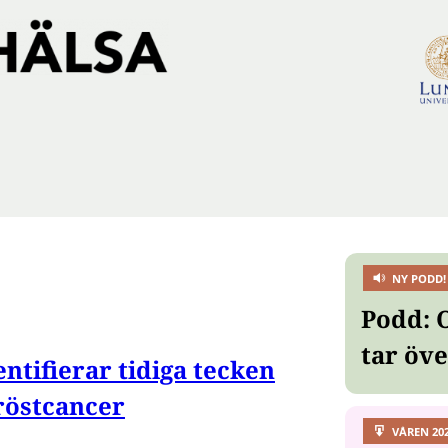
NY PODD!
Podd: 
tar öv
ntifierar tidiga tecken
bröstcancer
VÅREN 20