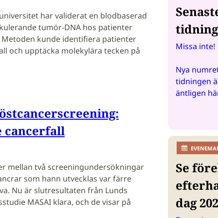
Senast
universitet har validerat en blodbaserad
tidnin
rkulerande tumör-DNA hos patienter
. Metoden kunde identifiera patienter
Missa inte!
fall och upptäcka molekylära tecken på
Nya numret
tidningen ä
äntligen hä
röstcancerscreening:
 cancerfall
EVENEMA
Se före
cer mellan två screeningundersökningar
cancrar som hann utvecklas var färre
efterh
iva. Nu är slutresultaten från Lunds
dag 20
sstudie MASAI klara, och de visar på