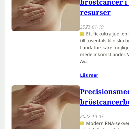
bröstcancer 
resurser
2023-01-19
Ett fickultraljud, 
till tusentals kliniska
Lundaforskare möjligg
medelinkomstländer. Va
Av…
Läs mer
Precisionsmedi
bröstcancerb
2022-10-07
Modern RNA-sekven