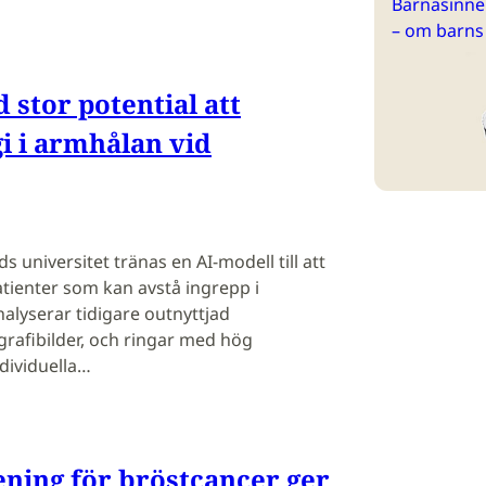
Barnasinne 
– om barns
 stor potential att
i i armhålan vid
ds universitet tränas en AI-modell till att
tienter som kan avstå ingrepp i
alyserar tidigare outnyttjad
afibilder, och ringar med hög
ndividuella…
ening för bröstcancer ger