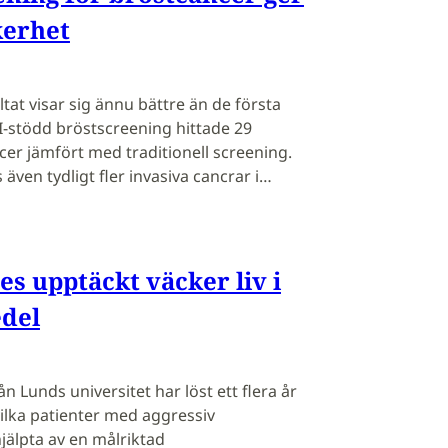
kerhet
tat visar sig ännu bättre än de första
 AI-stödd bröstscreening hittade 29
ncer jämfört med traditionell screening.
även tydligt fler invasiva cancrar i…
s upptäckt väcker liv i
del
ån Lunds universitet har löst ett flera år
lka patienter med aggressiv
jälpta av en målriktad