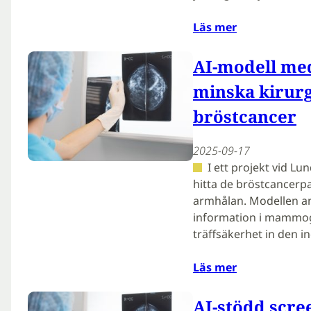
Läs mer
AI-modell med
minska kirurg
bröstcancer
2025-09-17
I ett projekt vid Lun
hitta de bröstcancerpa
armhålan. Modellen an
information i mammogr
träffsäkerhet in den i
Läs mer
AI-stödd scre