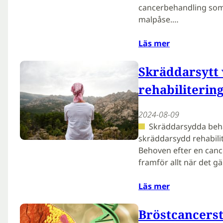
cancerbehandling som 
malpåse.…
Läs mer
Skräddarsytt 
rehabiliterin
2024-08-09
Skräddarsydda beh
skräddarsydd rehabilit
Behoven efter en cance
framför allt när det g
Läs mer
Bröstcancerst