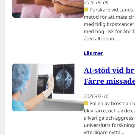
2026-06-09
Forskare vid Lunds 
metod för att mäta ci
med tidig bröstcancer
med hög risk för åter
återfall innan…
Läs mer
AI-stöd vid b
Färre missade
2026-02-16
Fallen av bröstcan
blev färre, och av de 
allvarliga och aggress
universitets forskning
ytterligare nytta…