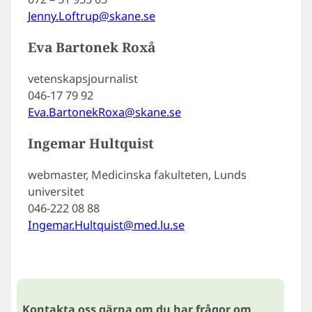
Jenny.Loftrup@skane.se
Eva Bartonek Roxå
vetenskapsjournalist
046-17 79 92
Eva.BartonekRoxa@skane.se
Ingemar Hultquist
webmaster, Medicinska fakulteten, Lunds
universitet
046-222 08 88
Ingemar.Hultquist@med.lu.se
Kontakta oss gärna om du har frågor om