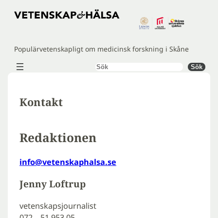
Hoppa
till
innehåll
Populärvetenskapligt om medicinsk forskning i Skåne
Sök
Sök
Kontakt
Redaktionen
info@vetenskaphalsa.se
Jenny Loftrup
vetenskapsjournalist
072 – 51 953 05