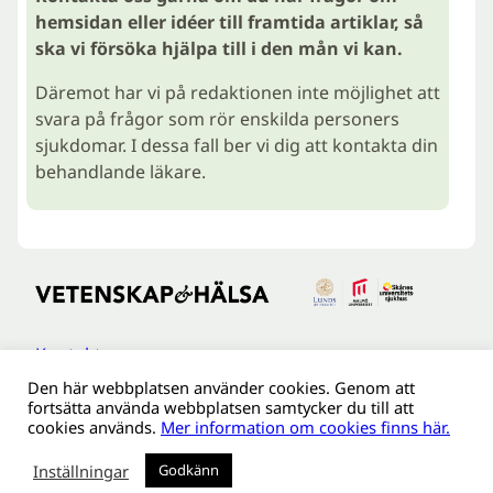
hemsidan eller idéer till framtida artiklar, så
ska vi försöka hjälpa till i den mån vi kan.
Däremot har vi på redaktionen inte möjlighet att
svara på frågor som rör enskilda personers
sjukdomar. I dessa fall ber vi dig att kontakta din
behandlande läkare.
Kontakt
Den här webbplatsen använder cookies. Genom att
Tillgänglighetsredogöreldse
fortsätta använda webbplatsen samtycker du till att
Om webbplatsen
cookies används.
Mer information om cookies finns här.
Behandling av personuppgifter
Inställningar
Godkänn