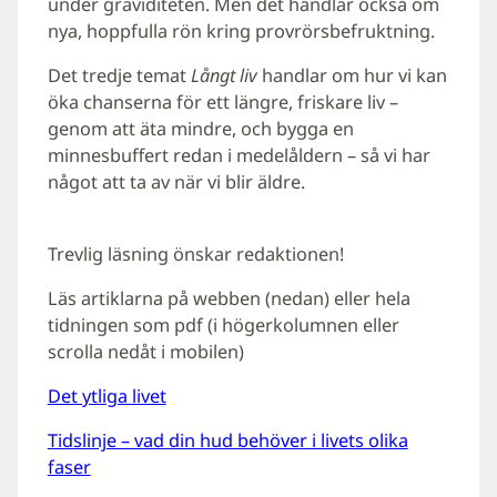
under graviditeten. Men det handlar också om
nya, hoppfulla rön kring provrörsbefruktning.
Det tredje temat
Långt liv
handlar om hur vi kan
öka chanserna för ett längre, friskare liv –
genom att äta mindre, och bygga en
minnesbuffert redan i medelåldern – så vi har
något att ta av när vi blir äldre.
Trevlig läsning önskar redaktionen!
Läs artiklarna på webben (nedan) eller hela
tidningen som pdf (i högerkolumnen eller
scrolla nedåt i mobilen)
Det ytliga livet
Tidslinje – vad din hud behöver i livets olika
faser