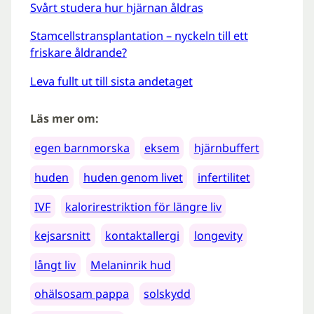
Svårt studera hur hjärnan åldras
Stamcellstransplantation – nyckeln till ett
friskare åldrande?
Leva fullt ut till sista andetaget
Läs mer om:
egen barnmorska
eksem
hjärnbuffert
huden
huden genom livet
infertilitet
IVF
kalorirestriktion för längre liv
kejsarsnitt
kontaktallergi
longevity
långt liv
Melaninrik hud
ohälsosam pappa
solskydd