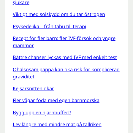
sjukare
Viktigt med solskydd om du tar östrogen
Psykedelika – från tabu till terapi
Recept för fler barn: fler IVF-försök och yngre
mammor
Bättre chanser lyckas med IVF med enkelt test
Ohälsosam pappa kan öka risk för komplicerad
graviditet
Kejsarsnitten ökar
Fler vågar föda med egen barnmorska
Bygg upp en hjärnbuffert!
Lev längre med mindre mat på tallriken