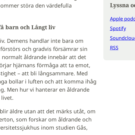
Lyssna o
kommer störa den värdefulla
Apple podc
få barn och Långt liv
Spotify
Soundclou
t liv. Demens handlar inte bara om
RSS
förstörs och gradvis försämrar sin
t normalt åldrande innebär att det
örjar hjärnans förmåga att ta emot,
stighet – att bli långsammare. Med
nga bollar i luften och att komma ihåg
g. Men hur vi hanterar en åldrande
livet.
blir äldre utan att det märks utåt, om
Overton, som forskar om åldrande och
versitetssjukhus inom studien Gås,