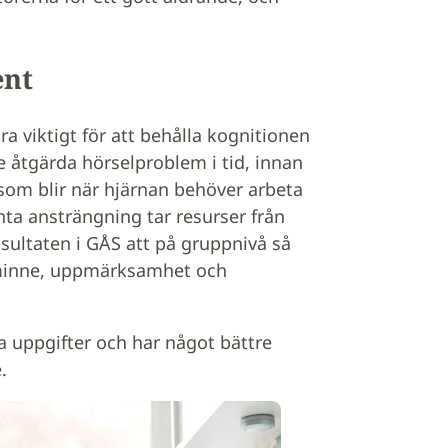
ent
ara viktigt för att behålla kognitionen
 åtgärda hörselproblem i tid, innan
som blir när hjärnan behöver arbeta
nta ansträngning tar resurser från
esultaten i GÅS att på gruppnivå så
l minne, uppmärksamhet och
va uppgifter och har något bättre
.