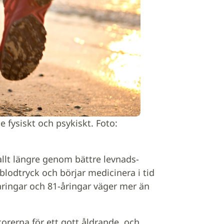
 fysiskt och psykiskt. Foto:
t allt längre genom bättre levnads-
 blodtryck och börjar medicinera i tid
-åringar och 81-åringar väger mer än
orerna för ett gott åldrande, och