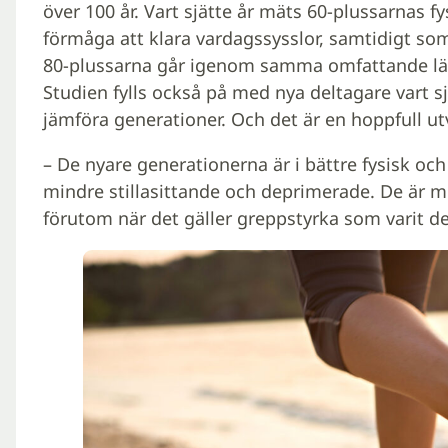
över 100 år. Vart sjätte år mäts 60-plussarnas f
förmåga att klara vardagssysslor, samtidigt som
80-plussarna går igenom samma omfattande läk
Studien fylls också på med nya deltagare vart sj
jämföra generationer. Och det är en hoppfull ut
– De nyare generationerna är i bättre fysisk oc
mindre stillasittande och deprimerade. De är m
förutom när det gäller greppstyrka som varit 