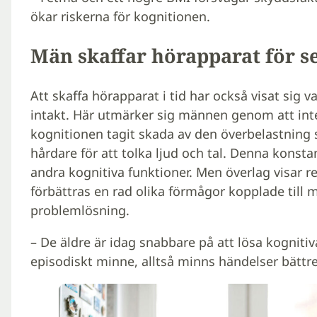
ökar riskerna för kognitionen.
Män skaffar hörapparat för s
Att skaffa hörapparat i tid har också visat sig v
intakt. Här utmärker sig männen genom att inte
kognitionen tagit skada av den överbelastning 
hårdare för att tolka ljud och tal. Denna konsta
andra kognitiva funktioner. Men överlag visar r
förbättras en rad olika förmågor kopplade til
problemlösning.
– De äldre är idag snabbare på att lösa kogniti
episodiskt minne, alltså minns händelser bättre