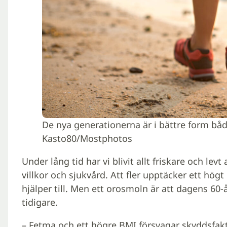
De nya generationerna är i bättre form både
Kasto80/Mostphotos
Under lång tid har vi blivit allt friskare och lev
villkor och sjukvård. Att fler upptäcker ett högt
hjälper till. Men ett orosmoln är att dagens 60
tidigare.
– Fetma och ett högre BMI försvagar skyddsfakt