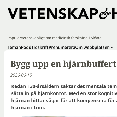
Hoppa
till
innehåll
Populärvetenskapligt om medicinsk forskning i Skåne
Teman
Podd
Tidskrift
Prenumerera
Om webbplatsen
Bygg upp en hjärnbuffert
2026-06-15
Redan i 30-årsåldern saktar det mentala tem
sätta in på hjärnkontot. Med en stor kognitiv
hjärnan hittar vägar för att kompensera för å
hjärnan i trim.