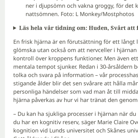
ner i djupsömn och vakna groggy, för det 
nattsömnen. Foto: L Monkey/Mostphotos
Läs hela vår tidning om: Huden, Svårt att 
En frisk hjärna är en förutsättning för ett lång
glömska utan också om att nervceller i hjärnan 
kontroll över kroppens funktioner. Men även et
mentala tempot sjunker. Redan i 30-årsåldern b
tolka och svara på information – vår processha
stigande ålder blir det sen svårare att hålla må
personliga händelser som vad man åt till midda
hjärna påverkas av hur vi har tränat den genom 
– Du kan ha sjukliga processer i hjärnan när du 
du har en kognitiv reserv, ­säger Marie Claire 
kognition vid Lunds universitet och Skånes uni