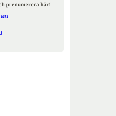
ch prenumerera här!
asts
d