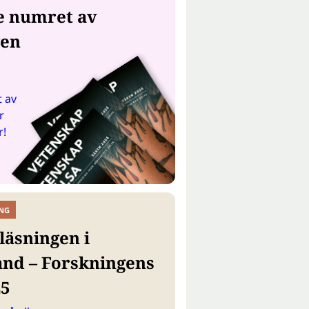
e numret av
gen
 av
r
r!
NG
läsningen i
and – Forskningens
25