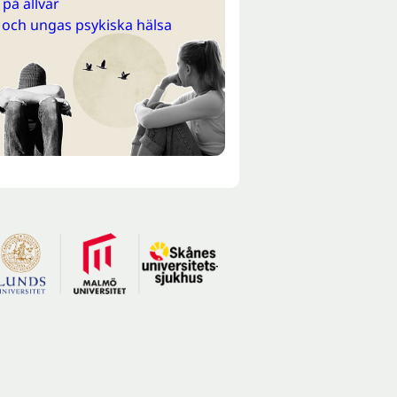
på allvar
 och ungas psykiska hälsa