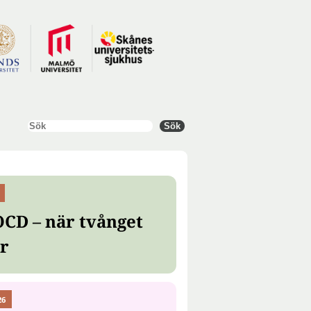
Sök
Sök
OCD – när tvånget
er
26