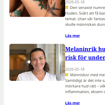
2026-05-18
Den senaste numret
Huden, Svårt att få ba
temat. Utan vår fanta
skulle människan duns
Läs mer
Melaninrik hu
risk för unde
2026-05-18
Människor med melan
Samtidigt är det inte 
mörkare hud rätt – vil
inflammation, eksem o
Läs mer