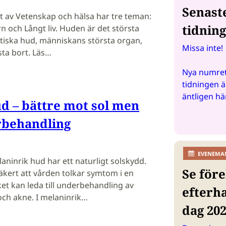
Senast
 av Vetenskap och hälsa har tre teman:
tidnin
rn och Långt liv. Huden är det största
stiska hud, människans största organ,
Missa inte!
ta bort. Läs…
Nya numret
tidningen ä
äntligen hä
d – bättre mot sol men
rbehandling
EVENEMA
inrik hud har ett naturligt solskydd.
Se före
säkert att vården tolkar symtom i en
ket kan leda till underbehandling av
efterh
ch akne. I melaninrik…
dag 20