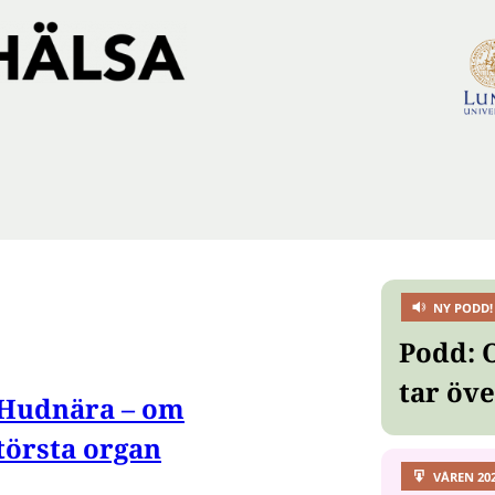
NY PODD!
Podd: 
tar öv
Hudnära – om
törsta organ
VÅREN 20