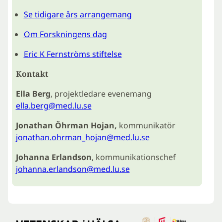
Se tidigare års arrangemang
Om Forskningens dag
Eric K Fernströms stiftelse
Kontakt
Ella Berg
, projektledare evenemang
ella.berg@med.lu.se
Jonathan Öhrman Hojan,
kommunikatör
jonathan.ohrman_hojan@med.lu.se
Johanna Erlandson
, kommunikationschef
johanna.erlandson@med.lu.se