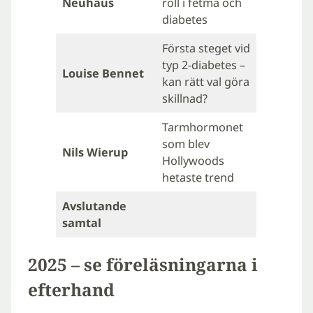
Neuhaus
roll i fetma och
diabetes
Första steget vid
typ 2-diabetes –
Louise Bennet
kan rätt val göra
skillnad?
Tarmhormonet
som blev
Nils Wierup
Hollywoods
hetaste trend
Avslutande
samtal
2025 – se föreläsningarna i
efterhand