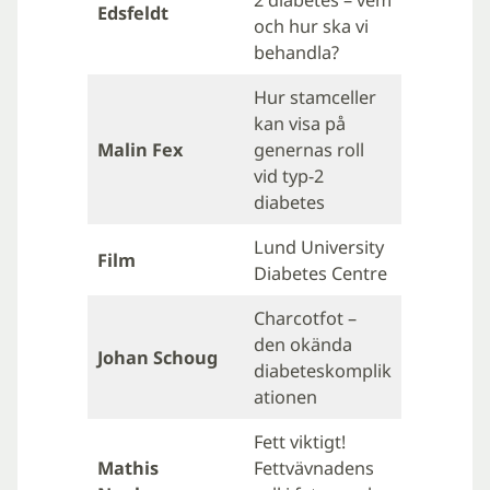
2 diabetes – vem
Edsfeldt
och hur ska vi
behandla?
Hur stamceller
kan visa på
Malin Fex
genernas roll
vid typ-2
diabetes
Lund University
Film
Diabetes Centre
Charcotfot –
den okända
Johan Schoug
diabeteskomplik
ationen
Fett viktigt!
Mathis
Fettvävnadens