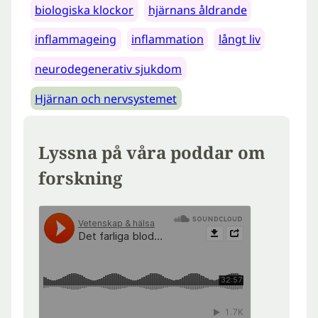
biologiska klockor
hjärnans åldrande
inflammageing
inflammation
långt liv
neurodegenerativ sjukdom
Hjärnan och nervsystemet
Lyssna på våra poddar om
forskning