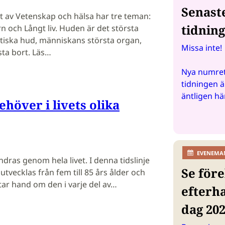
Senast
 av Vetenskap och hälsa har tre teman:
tidnin
rn och Långt liv. Huden är det största
stiska hud, människans största organ,
Missa inte!
ta bort. Läs…
Nya numret
tidningen ä
äntligen hä
höver i livets olika
EVENEMA
ras genom hela livet. I denna tidslinje
Se före
utvecklas från fem till 85 års ålder och
tar hand om den i varje del av…
efterh
dag 20