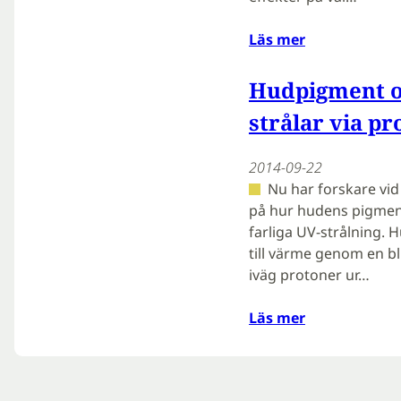
Läs mer
Hudpigment os
strålar via pr
2014-09-22
Nu har forskare vi
på hur hudens pigment
farliga UV-strålning.
till värme genom en b
iväg protoner ur…
Läs mer