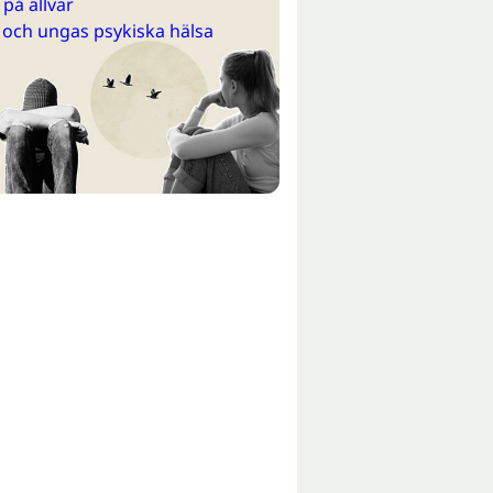
på allvar
 och ungas psykiska hälsa