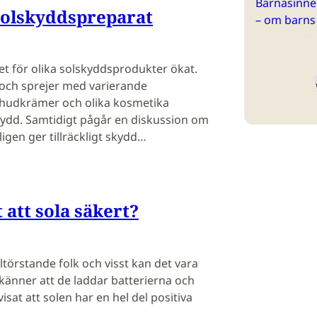
Barnasinne 
solskyddspreparat
– om barns
set för olika solskyddsprodukter ökat.
t och sprejer med varierande
 hudkrämer och olika kosmetika
skydd. Samtidigt pågår en diskussion om
gen ger tillräckligt skydd…
 att sola säkert?
ltörstande folk och visst kan det vara
känner att de laddar batterierna och
sat att solen har en hel del positiva