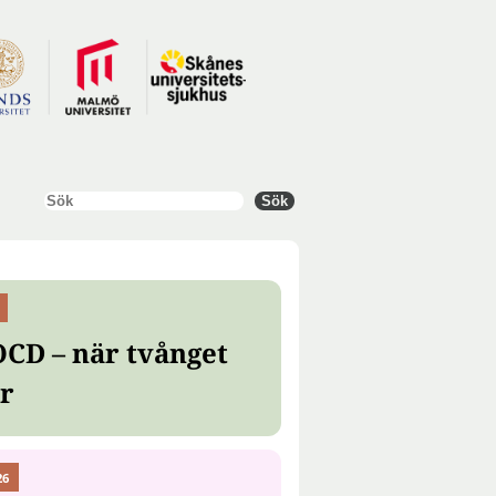
Sök
Sök
OCD – när tvånget
er
26