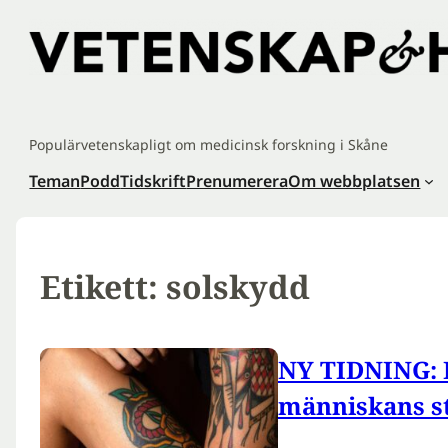
Hoppa
till
innehåll
Populärvetenskapligt om medicinsk forskning i Skåne
Teman
Podd
Tidskrift
Prenumerera
Om webbplatsen
Etikett:
solskydd
NY TIDNING: 
människans s