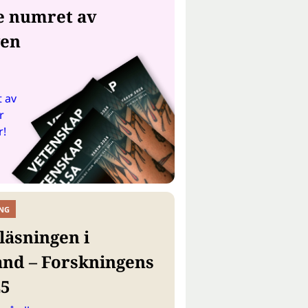
e numret av
gen
 av
r
r!
NG
läsningen i
and – Forskningens
25