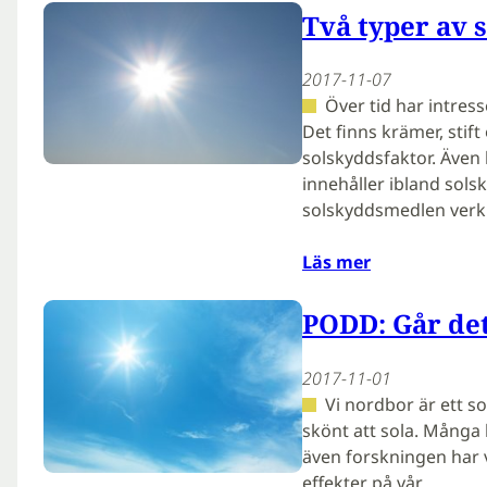
Två typer av 
2017-11-07
Över tid har intres
Det finns krämer, stif
solskyddsfaktor. Även
innehåller ibland sol
solskyddsmedlen verkli
Läs mer
PODD: Går det
2017-11-01
Vi nordbor är ett so
skönt att sola. Många 
även forskningen har vi
effekter på vår…