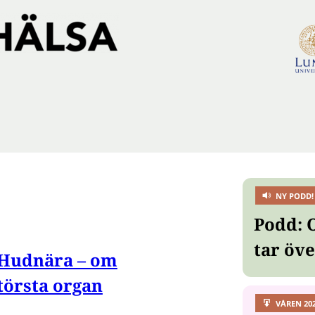
NY PODD!
Podd: 
tar öv
Hudnära – om
törsta organ
VÅREN 20