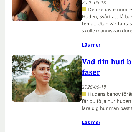
2026-05-18
Den senaste numret
Huden, Svårt att få ba
temat. Utan vår fanta
skulle människan duns
Läs mer
Vad din hud be
faser
2026-05-18
Hudens behov föränd
får du följa hur huden 
lära dig hur man bäst 
Läs mer