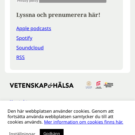
Lyssna och prenumerera här!
Apple podcasts
Spotify
Soundcloud
RSS
Kontakt
Den här webbplatsen använder cookies. Genom att
Tillgänglighetsredogöreldse
fortsätta använda webbplatsen samtycker du till att
Om webbplatsen
cookies används.
Mer information om cookies finns här.
Behandling av personuppgifter
Inställningar
Godkänn