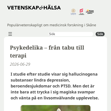
Hoppa
till
innehåll
Populärvetenskapligt om medicinsk forskning i Skåne
Sök
Sök
Psykedelika – från tabu till
terapi
2026-06-29
I studie efter studie visar sig hallucinogena
substanser lindra depression,
beroendesjukdomar och PTSD. Men det är
inte bara att trycka i sig magiska svampar
och vänta på en livsomvälvande upplevelse.