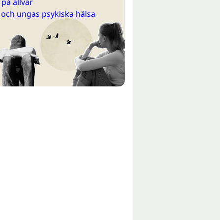
på allvar
 och ungas psykiska hälsa