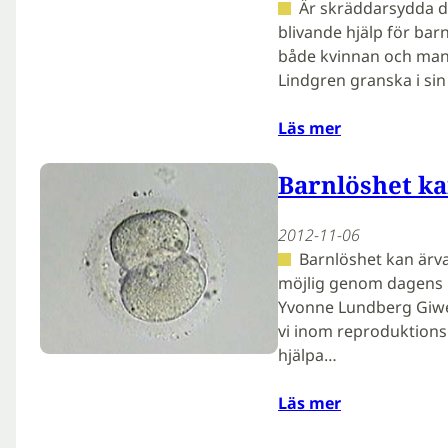
Är skräddarsydda d
blivande hjälp för barn
både kvinnan och man
Lindgren granska i si
Läs mer
Barnlöshet kan
2012-11-06
Barnlöshet kan ärva
möjlig genom dagens m
Yvonne Lundberg Giwer
vi inom reproduktionsm
hjälpa…
Läs mer