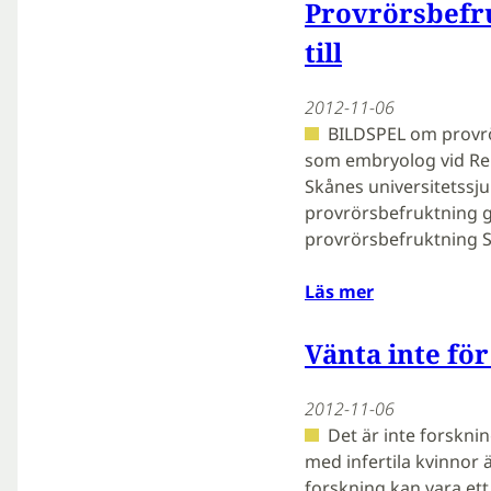
Provrörsbefru
till
2012-11-06
BILDSPEL om provrö
som embryolog vid Re
Skånes universitetssj
provrörsbefruktning går
provrörsbefruktning S
Läs mer
Vänta inte fö
2012-11-06
Det är inte forskn
med infertila kvinno
forskning kan vara ett 