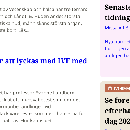
Senast
 av Vetenskap och hälsa har tre teman:
tidnin
rn och Långt liv. Huden är det största
stiska hud, människans största organ,
Missa inte!
ta bort. Läs…
Nya numret
tidningen ä
äntligen hä
r att lyckas med IVF med
EVENEMA
et har ­professor Yvonne Lundberg ­
Se före
cklat ett munsvabbtest som gör det
ormon­behandlingen vid
efterh
Tack vare testet kommer chanserna för
dag 20
förbättras. Hur känns det…