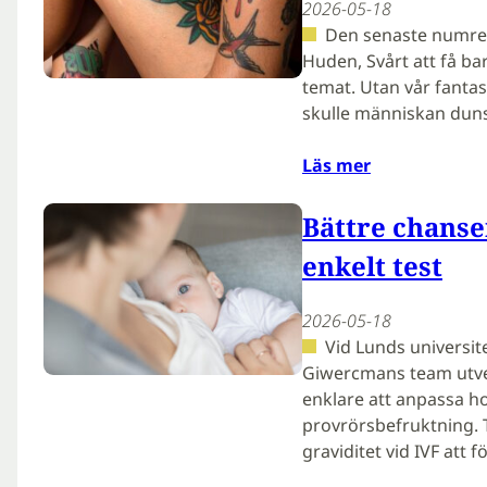
2026-05-18
Den senaste numret
Huden, Svårt att få ba
temat. Utan vår fanta
skulle människan duns
Läs mer
Bättre chanse
enkelt test
2026-05-18
Vid Lunds universit
Giwercmans team utve
enklare att anpassa h
provrörsbefruktning. 
graviditet vid IVF att 