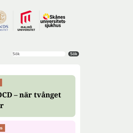
Sök
Sök
OCD – när tvånget
er
26