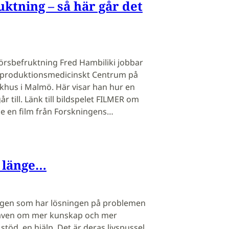
ktning – så här går det
rsbefruktning Fred Hambiliki jobbar
produktionsmedicinskt Centrum på
ukhus i Malmö. Här visar han hur en
 till. Länk till bildspelet FILMER om
e en film från Forskningens…
r länge…
ingen som har lösningen på problemen
r även om mer kunskap och mer
stöd, en hjälp. Det är deras livspussel