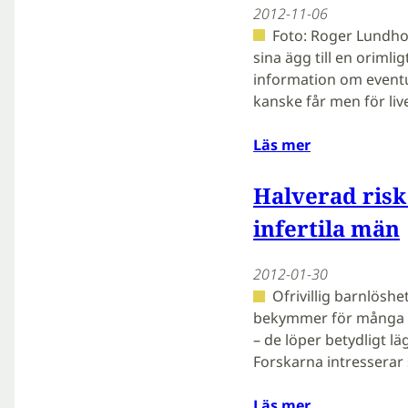
2012-11-06
Foto: Roger Lundholm
sina ägg till en orimli
information om eventu
kanske får men för liv
Läs mer
Halverad risk
infertila män
2012-01-30
Ofrivillig barnlöshet
bekymmer för många m
– de löper betydligt lä
Forskarna intresserar
Läs mer