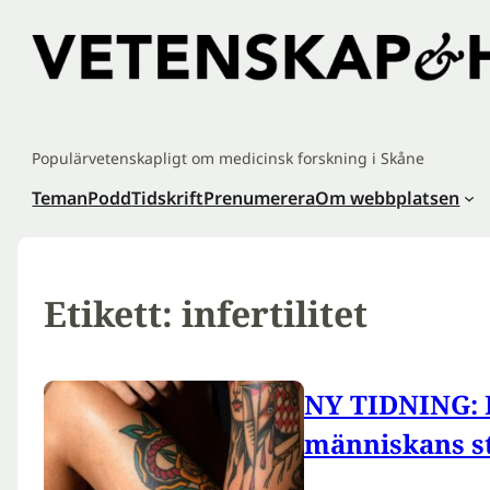
Hoppa
till
innehåll
Populärvetenskapligt om medicinsk forskning i Skåne
Teman
Podd
Tidskrift
Prenumerera
Om webbplatsen
Etikett:
infertilitet
NY TIDNING: 
människans s