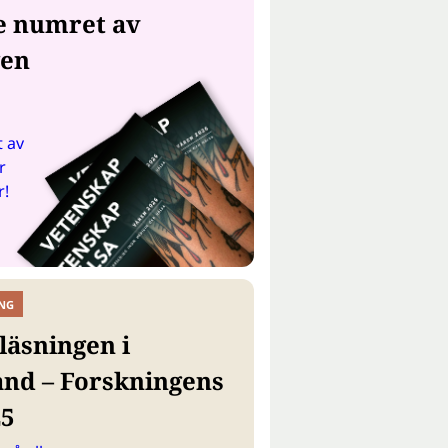
e numret av
gen
 av
r
r!
NG
läsningen i
and – Forskningens
25