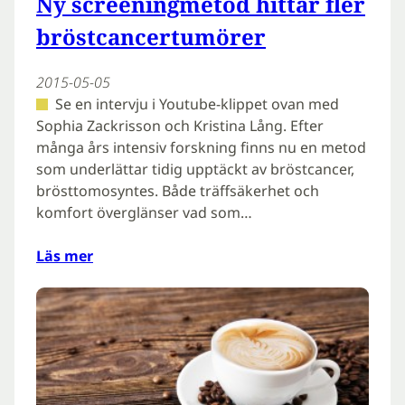
Ny screeningmetod hittar fler
bröst­can­cer­tu­mö­rer
2015-05-05
Se en intervju i Youtube-klippet ovan med
Sophia Zackrisson och Kristina Lång. Efter
många års intensiv forskning finns nu en metod
som underlättar tidig upptäckt av bröstcancer,
brösttomosyntes. Både träffsäkerhet och
komfort överglänser vad som…
Läs mer