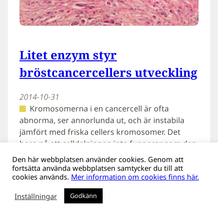
Litet enzym styr
bröstcancercellers utveckling
2014-10-31
Kromosomerna i en cancercell är ofta
abnorma, ser annorlunda ut, och är instabila
jämfört med friska cellers kromosomer. Det
bero på att celldelningen inte fungerar som den
ska. I den aktuella studien som handlar om…
Den här webbplatsen använder cookies. Genom att
fortsätta använda webbplatsen samtycker du till att
cookies används.
Mer information om cookies finns här.
Läs mer
Inställningar
Godkänn