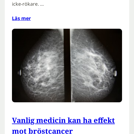
icke-rökare. …
Läs mer
Vanlig medicin kan ha effekt
mot bröstcancer