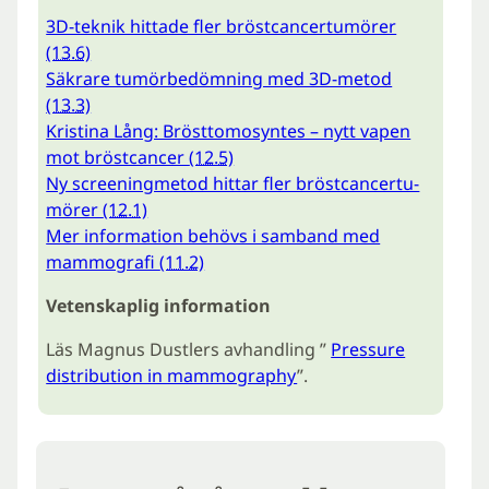
3D-teknik hittade fler bröstcancertumörer
(13.6)
Säkrare tumörbedömning med 3D-metod
(13.3)
Kristina Lång: Brösttomosyntes – nytt vapen
mot bröstcancer
(12.5)
Ny screeningmetod hittar fler bröst­can­cer­tu­
mö­rer
(12.1)
Mer information behövs i samband med
mammografi
(11.2)
Vetenskaplig information
Läs Magnus Dustlers avhandling ”
Pressure
distribution in mammography
”.