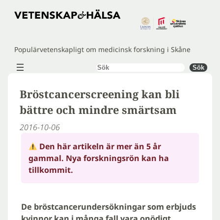
Hoppa
till
innehåll
Populärvetenskapligt om medicinsk forskning i Skåne
Sök
Sök
Bröstcancerscreening kan bli
bättre och mindre smärtsam
2016-10-06
Den här artikeln är mer än 5 år
gammal. Nya forskningsrön kan ha
tillkommit.
De bröstcancerundersökningar som erbjuds
kvinnor kan i många fall vara onödigt