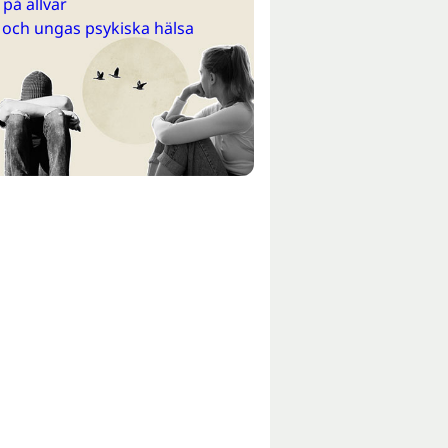
på allvar
 och ungas psykiska hälsa