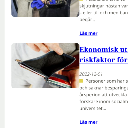
skjutningar nästan va
– eller till och med ba
begår…
Läs mer
Ekonomisk uts
riskfaktor för
2022-12-01
Personer som har sv
och saknar besparinga
årsperiod att utveckla
forskare inom socialm
universitet…
Läs mer