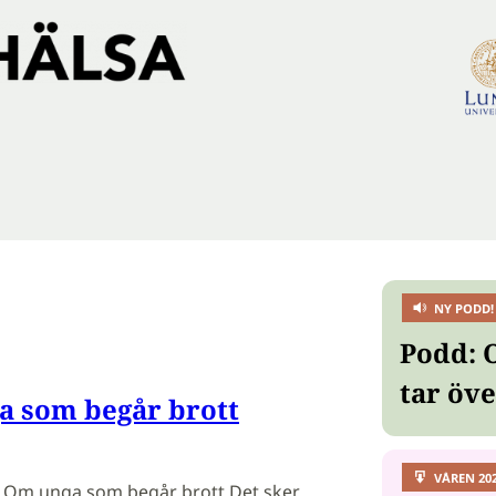
NY PODD!
Podd: 
tar öv
a som begår brott
VÅREN 20
· Om unga som begår brott Det sker