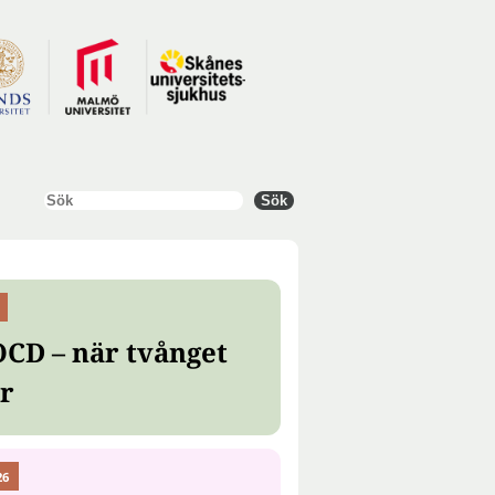
Sök
Sök
OCD – när tvånget
er
26