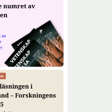
e numret av
gen
 av
r
r!
NG
läsningen i
and – Forskningens
25