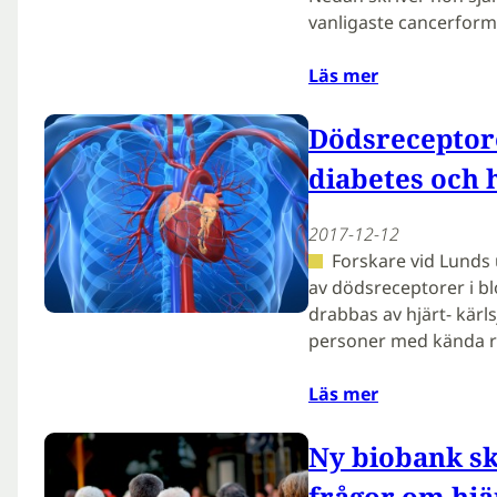
vanligaste cancerform
Läs mer
Dödsreceptore
diabetes och 
2017-12-12
Forskare vid Lunds 
av dödsreceptorer i blo
drabbas av hjärt- kärl
personer med kända r
Läs mer
Ny biobank s
frågor om hjä