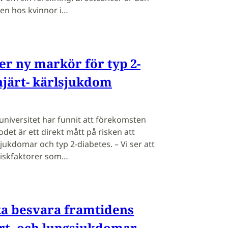
en hos kvinnor i…
r ny markör för typ 2-
hjärt- kärlsjukdom
universitet har funnit att förekomsten
det är ett direkt mått på risken att
sjukdomar och typ 2-diabetes. – Vi ser att
iskfaktorer som…
ka besvara framtidens
rt- och lungsjukdomar