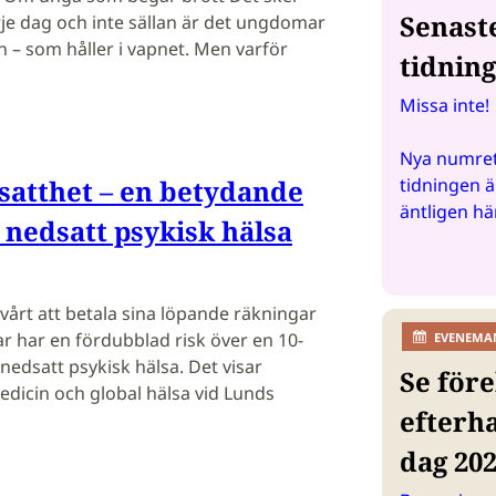
Senast
rje dag och inte sällan är det ungdomar
rn – som håller i vapnet. Men varför
tidnin
Missa inte!
Nya numret
atthet – en betydande
tidningen ä
äntligen hä
 nedsatt psykisk hälsa
årt att betala sina löpande räkningar
r har en fördubblad risk över en 10-
EVENEMA
 nedsatt psykisk hälsa. Det visar
Se före
edicin och global hälsa vid Lunds
efterh
dag 20