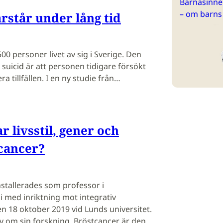
Barnasinne 
– om barns
arstår under lång tid
500 personer livet av sig i Sverige. Den
 suicid är att personen tidigare försökt
flera tillfällen. I en ny studie från…
 livsstil, gener och
cancer?
stallerades som professor i
i med inriktning mot integrativ
n 18 oktober 2019 vid Lunds universitet.
v om sin forskning. Bröstcancer är den