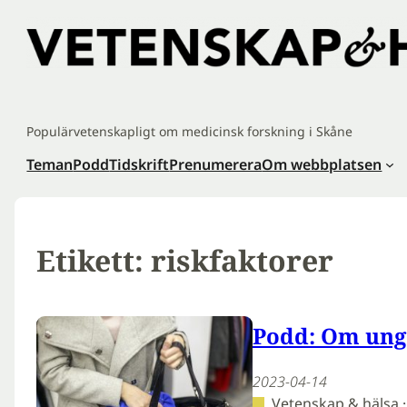
Hoppa
till
innehåll
Populärvetenskapligt om medicinsk forskning i Skåne
Teman
Podd
Tidskrift
Prenumerera
Om webbplatsen
Etikett:
riskfaktorer
Podd: Om ung
2023-04-14
Vetenskap & hälsa 