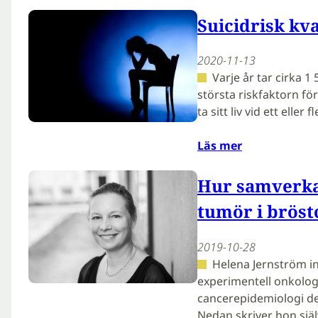
Suicidrisk kv
2020-11-13
Varje år tar cirka 1 
största riskfaktorn för
ta sitt liv vid ett eller 
Läs mer
Hur samverkar
tumör i bröst
2019-10-28
Helena Jernström in
experimentell onkolog
cancerepidemiologi de
Nedan skriver hon själ