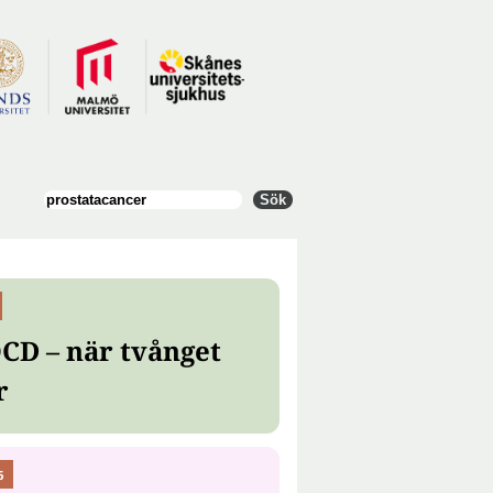
Sök
Sök
CD – när tvånget
r
6