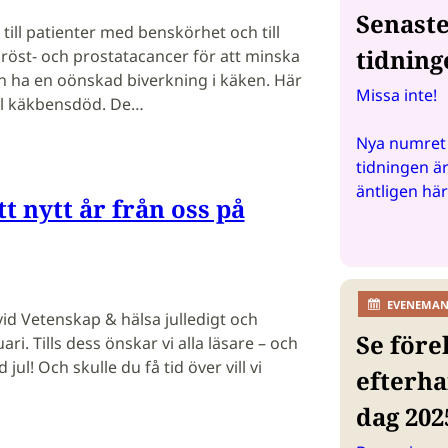
Senast
ill patienter med benskörhet och till
tidning
röst- och prostatacancer för att minska
an ha en oönskad biverkning i käken. Här
Missa inte!
ill käkbensdöd. De…
Nya numret
tidningen ä
äntligen här
tt nytt år från oss på
EVENEMA
id Vetenskap & hälsa julledigt och
Se före
i. Tills dess önskar vi alla läsare – och
 jul! Och skulle du få tid över vill vi
efterha
dag 202