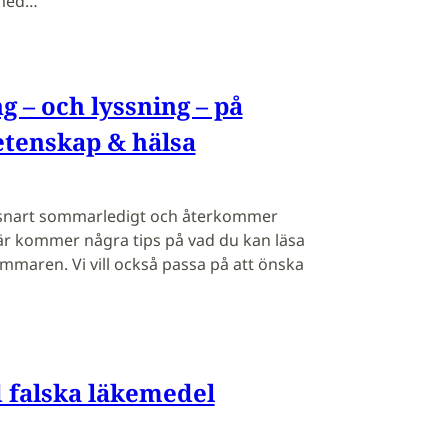
 med…
 – och lyssning – på
etenskap & hälsa
 snart sommarledigt och återkommer
är kommer några tips på vad du kan läsa
ommaren. Vi vill också passa på att önska
 falska läkemedel