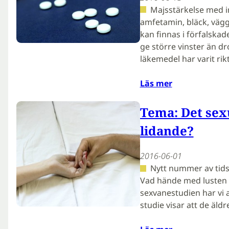
Majsstärkelse med in
amfetamin, bläck, vägg
kan finnas i förfalska
ge större vinster än dr
läkemedel har varit rik
Läs mer
Tema: Det sexue
lidande?
2016-06-01
Nytt nummer av tids
Vad hände med lusten i
sexvanestudien har vi a
studie visar att de äldr