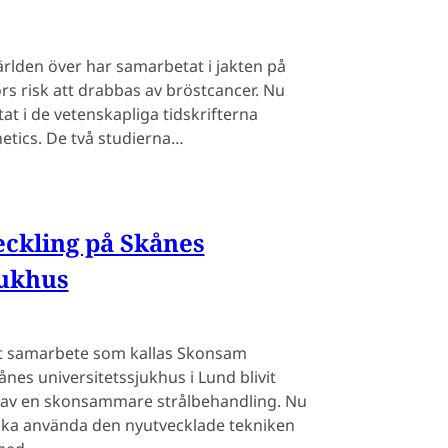
ärlden över har samarbetat i jakten på
s risk att drabbas av bröstcancer. Nu
tat i de vetenskapliga tidskrifterna
etics. De två studierna…
eckling på Skånes
jukhus
lt samarbete som kallas Skonsam
nes universitetssjukhus i Lund blivit
n av en skonsammare strålbehandling. Nu
 ska använda den nyutvecklade tekniken