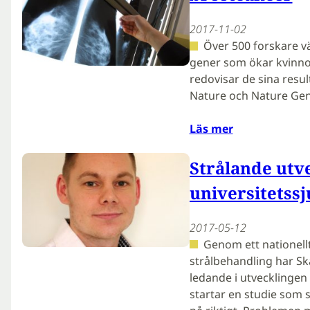
2017-11-02
Över 500 forskare v
gener som ökar kvinnor
redovisar de sina resul
Nature och Nature Gen
Läs mer
Strålande utv
universitetss
2017-05-12
Genom ett nationel
strålbehandling har Skå
ledande i utvecklinge
startar en studie som