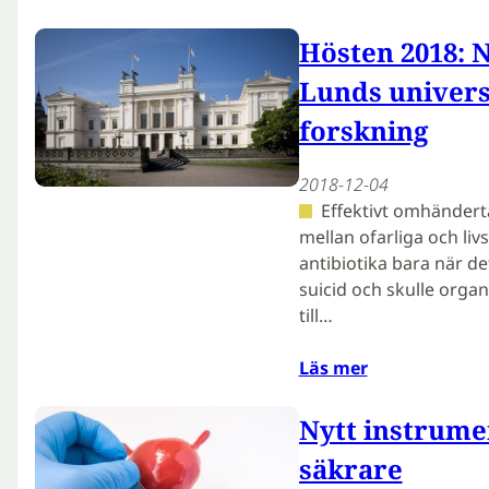
Hösten 2018: 
Lunds univers
forskning
2018-12-04
Effektivt omhändert
mellan ofarliga och li
antibiotika bara när de
suicid och skulle orga
till…
Läs mer
Nytt instrume
säkrare