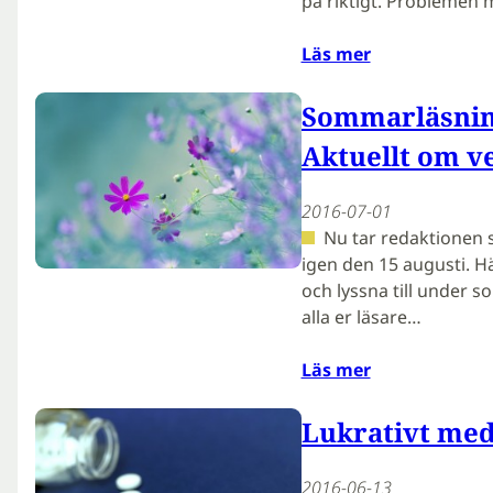
på riktigt. Problemen
Läs mer
Sommarläsning
Aktuellt om v
2016-07-01
Nu tar redaktionen
igen den 15 augusti. H
och lyssna till under s
alla er läsare…
Läs mer
Lukrativt med
2016-06-13