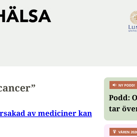
acancer”
NY PODD!
Podd: O
tar öve
rsakad av mediciner kan
VÅREN 202