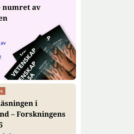
e numret av
en
 av
r
!
NG
läsningen i
nd – Forskningens
5