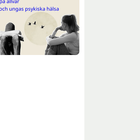
på allvar
och ungas psykiska hälsa