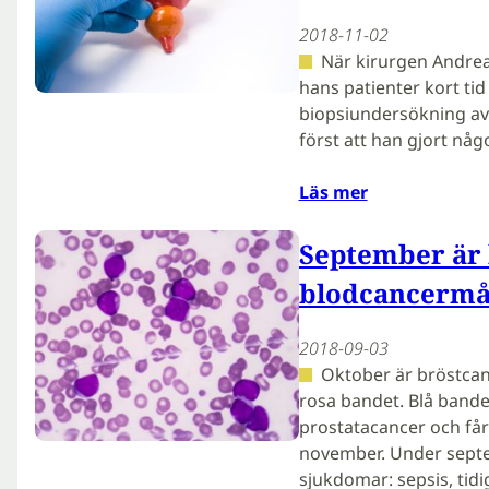
2018-11-02
När kirurgen Andreas
hans patienter kort ti
biopsiundersökning av 
först att han gjort någo
Läs mer
September är 
blodcancerm
2018-09-03
Oktober är bröstc
rosa bandet. Blå band
prostatacancer och få
november. Under sept
sjukdomar: sepsis, tidi