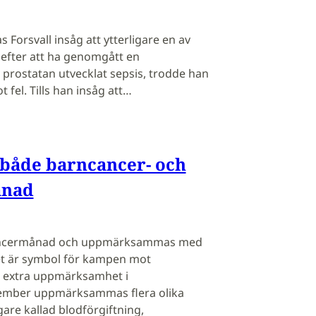
 Forsvall insåg att ytterligare en av
d efter att ha genomgått en
prostatan utvecklat sepsis, trodde han
t fel. Tills han insåg att…
både barncancer- och
ånad
ancermånad och uppmärksammas med
et är symbol för kampen mot
r extra uppmärksamhet i
ember uppmärksammas flera olika
gare kallad blodförgiftning,