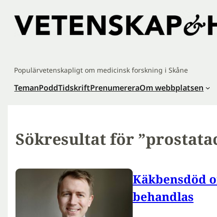
Hoppa
till
innehåll
Populärvetenskapligt om medicinsk forskning i Skåne
Teman
Podd
Tidskrift
Prenumerera
Om webbplatsen
Sökresultat för ”prostat
Käkbensdöd o
behandlas