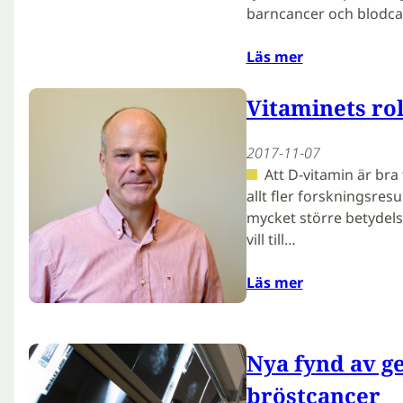
barncancer och blodca
Läs mer
Vitaminets rol
2017-11-07
Att D-vitamin är bra
allt fler forskningsres
mycket större betydelse 
vill till…
Läs mer
Nya fynd av g
bröstcancer