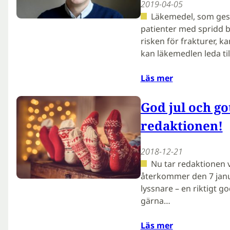
2019-04-05
Läkemedel, som ges t
patienter med spridd b
risken för frakturer, k
kan läkemedlen leda t
Läs mer
God jul och go
redaktionen!
2018-12-21
Nu tar redaktionen v
återkommer den 7 januar
lyssnare – en riktigt god
gärna…
Läs mer