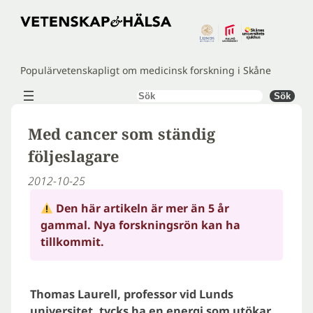
Hoppa
till
innehåll
Populärvetenskapligt om medicinsk forskning i Skåne
Sök
Sök
Med cancer som ständig
följeslagare
2012-10-25
Den här artikeln är mer än 5 år
gammal. Nya forskningsrön kan ha
tillkommit.
Thomas Laurell, professor vid Lunds
universitet, tycks ha en energi som utökar