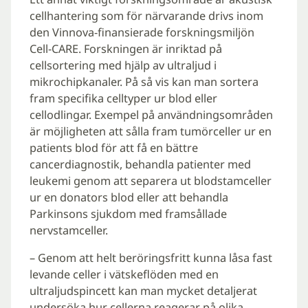
cellhantering som för närvarande drivs inom
den Vinnova-finansierade forskningsmiljön
Cell-CARE. Forskningen är inriktad på
cellsortering med hjälp av ultraljud i
mikrochipkanaler. På så vis kan man sortera
fram specifika celltyper ur blod eller
cellodlingar. Exempel på användningsområden
är möjligheten att sålla fram tumörceller ur en
patients blod för att få en bättre
cancerdiagnostik, behandla patienter med
leukemi genom att separera ut blodstamceller
ur en donators blod eller att behandla
Parkinsons sjukdom med framsållade
nervstamceller.
– Genom att helt beröringsfritt kunna låsa fast
levande celler i vätskeflöden med en
ultraljudspincett kan man mycket detaljerat
undersöka hur cellerna reagerar på olika