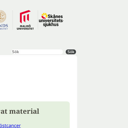
Sök
Sök
at material
östcancer