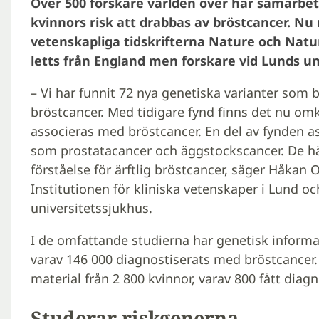
Över 500 forskare världen över har samarbet
kvinnors risk att drabbas av bröstcancer. Nu r
vetenskapliga tidskrifterna Nature och Natu
letts från England men forskare vid Lunds u
– Vi har funnit 72 nya genetiska varianter som bid
bröstcancer. Med tidigare fynd finns det nu om
associeras med bröstcancer. En del av fynden as
som prostatacancer och äggstockscancer. De här 
förståelse för ärftlig bröstcancer, säger Håkan 
Institutionen för kliniska vetenskaper i Lund o
universitetssjukhus.
I de omfattande studierna har genetisk informa
varav 146 000 diagnostiserats med bröstcancer.
material från 2 800 kvinnor, varav 800 fått diag
Studerar riskgenerna