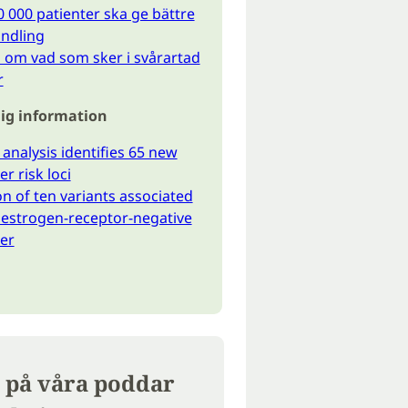
0 000 patienter ska ge bättre
ndling
 om vad som sker i svårartad
r
ig information
 analysis identifies 65 new
r risk loci
on of ten variants associated
f estrogen-receptor-negative
er
 på våra poddar