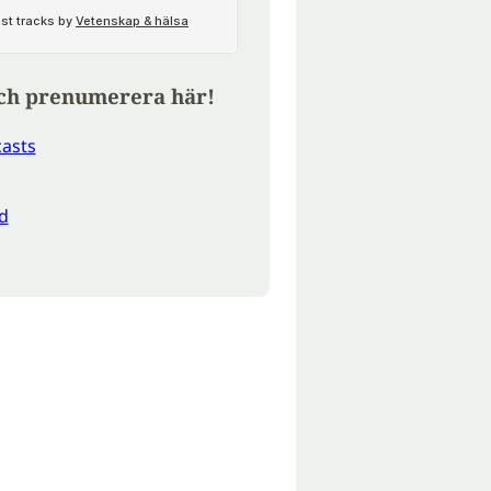
ch prenumerera här!
asts
d