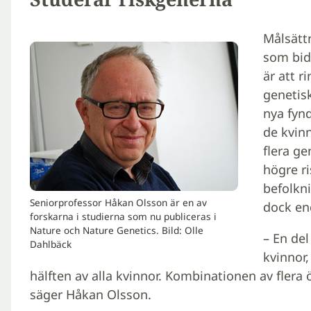
Målsätt
som bidr
är att r
genetis
nya fyn
de kvin
flera ge
högre ri
befolkni
Seniorprofessor Håkan Olsson är en av
dock en
forskarna i studierna som nu publiceras i
Nature och Nature Genetics. Bild: Olle
– En del
Dahlbäck
kvinnor
hälften av alla kvinnor. Kombinationen av flera ö
säger Håkan Olsson.