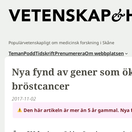
Hoppa
till
innehåll
Populärvetenskapligt om medicinsk forskning i Skåne
Teman
Podd
Tidskrift
Prenumerera
Om webbplatsen
Nya fynd av gener som ök
bröstcancer
2017-11-02
Den här artikeln är mer än 5 år gammal. Nya 