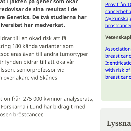
at i jakten på gener som ökar
Prov från 1
edovisar de sina resultat i de
cancerbeha
re Genetics. De två studierna har
Ny kunskap
niversitet har medverkat.
bröstcance
Vetenskapl
rar till en ökad risk att få
kring 180 kända varianter som
Association
socieras även till andra tumörtyper
breast cance
fynden bidrar till att öka vår
Identificati
Olsson, seniorprofessor vid
with risk o
breast canc
ch överläkare vid Skånes
tion från 275 000 kvinnor analyserats,
 Forskarna i Lund har bidragit med
nosen bröstcancer.
Lyssna