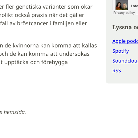
r fler genetiska varianter som ökar
likt också praxis när det gäller
all av bröstcancer i familjen eller
Lyssna o
Apple podc
men de kvinnorna kan komma att kallas
Spotify
are och de kan komma att undersökas
Soundclou
digt upptäcka och förebygga
RSS
ts hemsida.