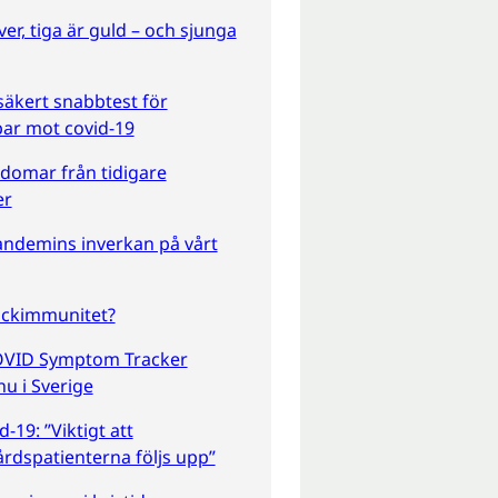
lver, tiga är guld – och sjunga
säkert snabbtest för
ar mot covid-19
domar från tidigare
er
ndemins inverkan på vårt
ockimmunitet?
VID Symptom Tracker
nu i Sverige
d-19: ”Viktigt att
årdspatienterna följs upp”