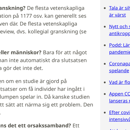
anskning?
De flesta vetenskapliga
Tala är si
är värst
ation på 1177 osv. kan generellt ses
ven där. De flesta vetenskapliga
Nytt och 
eview, dvs. kollegial granskning (se
antikropp
Podd: Lär
 eller människor?
Bara för att något
pandemi
an inte automatiskt dra slutsatsen
Coronapa
 gör det inte det.
spelande
n om en studie är gjord på
Vad är fl
satser om få individer har ingått i
Appen CO
t slumpen spelar in. Då kanske studien
lanseras 
tt sätt att närma sig ett problem. Den
.
Efter covi
intensivv
inns det ett orsakssamband?
Ett