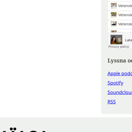
Lyssna o
Apple podc
Spotify
Soundclou
RSS