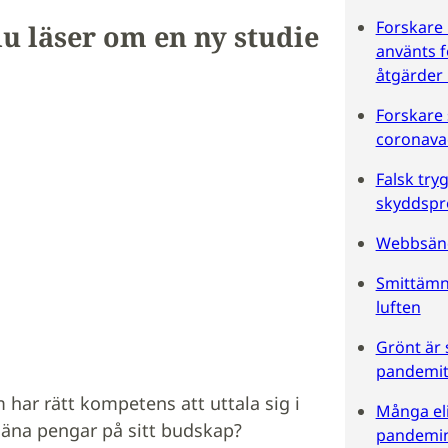
Forskare k
u läser om en ny studie
använts f
åtgärder
Forskare 
coronava
Falsk try
skyddspr
Webbsänd
Smittämne
luften
Grönt är s
pandemit
 har rätt kompetens att uttala sig i
Många eli
äna pengar på sitt budskap?
pandemi