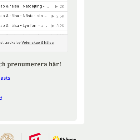
ch prenumerera här!
asts
d