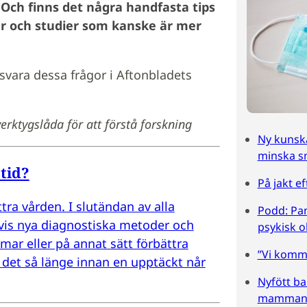
 Och finns det några handfasta tips
ter och studier som kanske är mer
svara dessa frågor i Aftonbladets
erktygslåda för att förstå forskning
Ny kunska
minska sm
 tid?
På jakt e
tra vården. I slutändan av alla
Podd: Pan
svis nya diagnostiska metoder och
psykisk o
ar eller på annat sätt förbättra
”Vi komm
r det så länge innan en upptäckt når
Nyfött ba
mamman