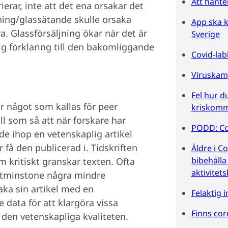
Att hanter
erar, inte att det ena orsakar det
ning/glassätande skulle orsaka
App ska k
. Glassförsäljning ökar när det är
Sverige
ig förklaring till den bakomliggande
Covid-lab
Viruskam
Fel hur d
ar något som kallas för peer
kriskomm
ill som så att när forskare har
PODD: Cov
 de ihop en vetenskaplig artikel
 få den publicerad i. Tidskriften
Äldre i Co
bibehålla
m kritiskt granskar texten. Ofta
aktivitet
a åtminstone några mindre
baka sin artikel med en
Felaktig 
data för att klargöra vissa
Finns cor
a den vetenskapliga kvaliteten.