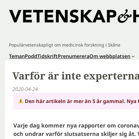
Hoppa
till
innehåll
Populärvetenskapligt om medicinsk forskning i Skåne
Teman
Podd
Tidskrift
Prenumerera
Om webbplatsen
Varför är inte expertern
2020-04-24
Den här artikeln är mer än 5 år gammal. Nya 
Varje dag kommer nya rapporter om coronavi
och undrar varför slutsatserna skiljer sig åt.
V