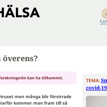
a överens?
forskningsrön kan ha tillkommit.
Sm
TEMA:
covid-19
ruset men många blir förvirrade
arför kommer man fram till så