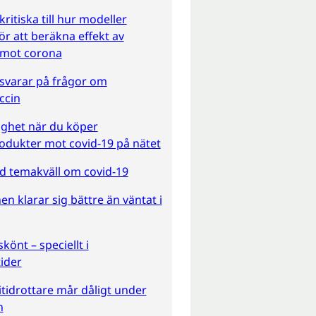
ritiska till hur modeller
ör att beräkna effekt av
 mot corona
svarar på frågor om
ccin
gghet när du köper
odukter mot covid-19 på nätet
 temakväll om covid-19
n klarar sig bättre än väntat i
könt – speciellt i
ider
tidrottare mår dåligt under
n