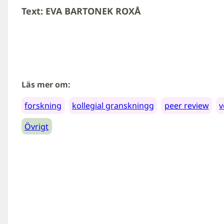
Text: EVA BARTONEK ROXÅ
Läs mer om:
forskning
kollegial granskningg
peer review
v
Övrigt