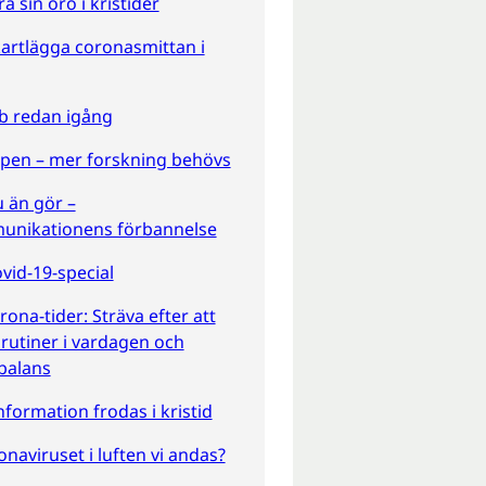
a sin oro i kristider
artlägga coronasmittan i
b redan igång
pen – mer forskning behövs
u än gör –
unikationens förbannelse
id-19-special
rona-tider: Sträva efter att
 rutiner i vardagen och
sbalans
information frodas i kristid
onaviruset i luften vi andas?