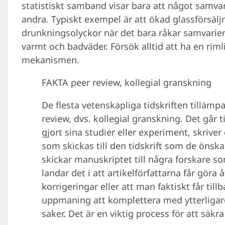
statistiskt samband visar bara att något samvari
andra. Typiskt exempel är att ökad glassförsälj
drunkningsolyckor när det bara råkar samvariera
varmt och badväder. Försök alltid att ha en riml
mekanismen.
FAKTA peer review, kollegial granskning
De flesta vetenskapliga tidskriften tillämp
review, dvs. kollegial granskning. Det går t
gjort sina studier eller experiment, skriver
som skickas till den tidskrift som de önskar
skickar manuskriptet till några forskare so
landar det i att artikelförfattarna får gör
korrigeringar eller att man faktiskt får till
uppmaning att komplettera med ytterligare 
saker. Det är en viktig process för att säkr