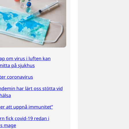
p om virus i luften kan
itta på sjukhus
fter coronavirus
demin har lärt oss stötta vid
hälsa
er att uppnå immunitet”
rn fick covid-19 redan i
s mage