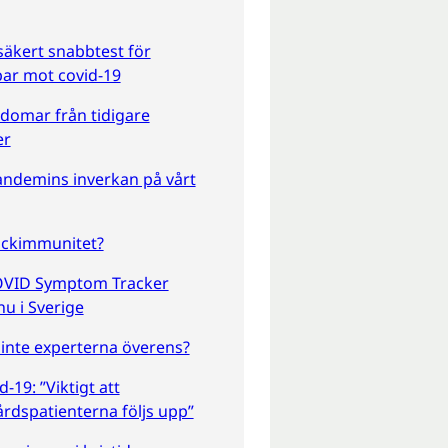
säkert snabbtest för
ar mot covid-19
domar från tidigare
er
ndemins inverkan på vårt
ockimmunitet?
VID Symptom Tracker
nu i Sverige
 inte experterna överens?
d-19: ”Viktigt att
årdspatienterna följs upp”