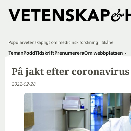
Hoppa
till
innehåll
Populärvetenskapligt om medicinsk forskning i Skåne
Teman
Podd
Tidskrift
Prenumerera
Om webbplatsen
På jakt efter coronavirus
2022-02-28