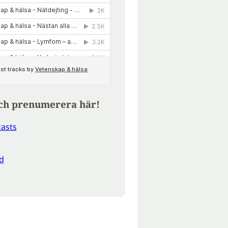
ch prenumerera här!
asts
d