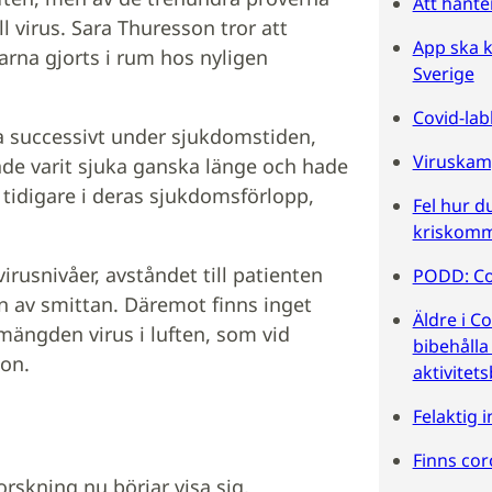
Att hanter
 virus. Sara Thuresson tror att
App ska k
rna gjorts i rum hos nyligen
Sverige
Covid-lab
ka successivt under sjukdoms­tiden,
Viruskam
de varit sjuka ganska länge och hade
t tidigare i deras sjukdomsförlopp,
Fel hur d
kriskomm
virusnivåer, avståndet till patienten
PODD: Cov
en av smittan. Däremot finns inget
Äldre i Co
ängden virus i luften, som vid
bibehålla
son.
aktivitet
Felaktig 
Finns cor
rskning nu börjar visa sig,