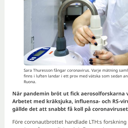
Sara Thuresson fångar coronavirus. Varje mätning samlar 
finns i luften landar i ett prov med vätska som sedan ana
Ruona.
När pandemin bröt ut fick aerosolforskarna vi
Arbetet med kräksjuka, influensa- och RS-vir
gällde det att snabbt få koll på coronaviruse
Före coronautbrottet handlade LTH:s forskning 