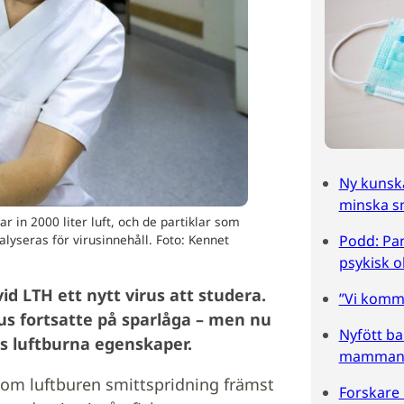
Ny kunska
minska sm
in 2000 ­liter luft, och de partiklar som
lyseras för virus­innehåll. Foto: Kennet
Podd: Pan
psykisk o
d LTH ett nytt virus att studera.
”Vi komm
us fortsatte på sparlåga – men nu
Nyfött ba
ts luftburna egenskaper.
mamman
om luftburen smitt­spridning främst
Forskare k