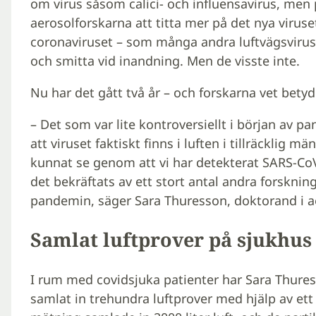
om virus såsom calici- och influensavirus, men
aerosolforskarna att titta mer på det nya viruse
coronaviruset – som många andra luftvägsvirus
och smitta vid inandning. Men de visste inte.
Nu har det gått två år – och forskarna vet betyd
– Det som var lite kontroversiellt i början av 
att viruset faktiskt finns i luften i tillräcklig m
kunnat se genom att vi har detekterat SARS-CoV
det bekräftats av ett stort antal andra forskni
pandemin, säger Sara Thuresson, doktorand i ­a
Samlat luftprover på sjukhus
I rum med covidsjuka patienter har Sara Thure
samlat in trehundra luftprover med hjälp av ett