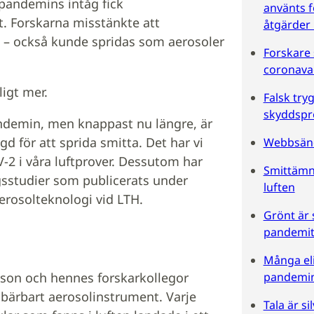
 pandemins intåg fick
använts f
t. Forskarna misstänkte att
åtgärder
 – också kunde spridas som aerosoler
Forskare 
coronava
ligt mer.
Falsk try
skyddspr
pandemin, men knappast nu längre, är
ängd för att sprida smitta. Det har vi
Webbsänd
-2 i våra luftprover. Dessutom har
Smittämne
ngsstudier som publicerats under
luften
erosolteknologi vid LTH.
Grönt är s
pandemit
Många eli
sson och hennes forskarkollegor
pandemi
 bärbart aerosolinstrument. Varje
Tala är si