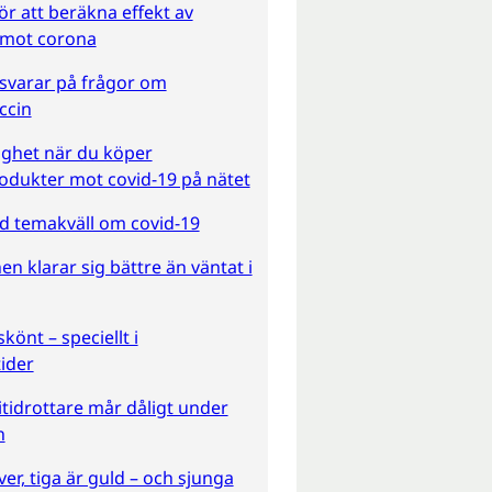
ör att beräkna effekt av
 mot corona
svarar på frågor om
ccin
gghet när du köper
odukter mot covid-19 på nätet
 temakväll om covid-19
n klarar sig bättre än väntat i
könt – speciellt i
ider
tidrottare mår dåligt under
n
lver, tiga är guld – och sjunga