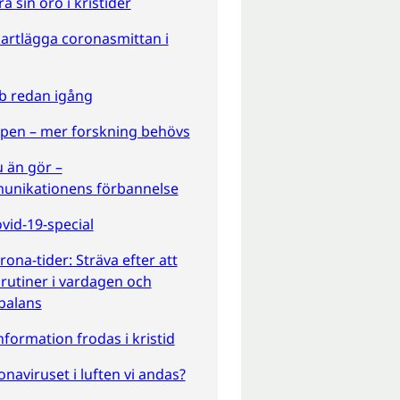
a sin oro i kristider
artlägga coronasmittan i
b redan igång
pen – mer forskning behövs
u än gör –
unikationens förbannelse
id-19-special
rona-tider: Sträva efter att
 rutiner i vardagen och
sbalans
information frodas i kristid
onaviruset i luften vi andas?