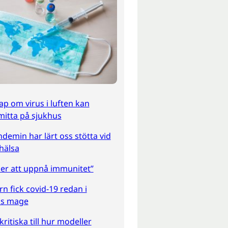
p om virus i luften kan
itta på sjukhus
demin har lärt oss stötta vid
hälsa
er att uppnå immunitet”
rn fick covid-19 redan i
s mage
ritiska till hur modeller