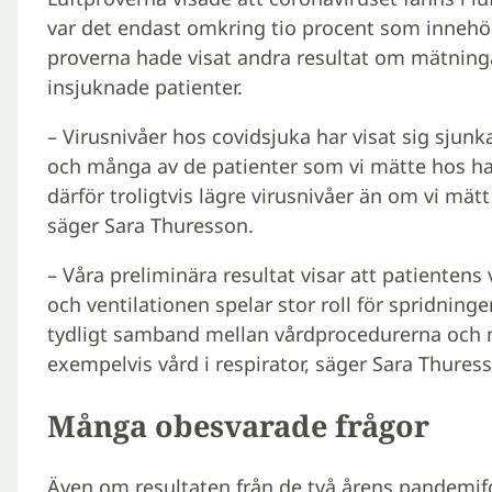
var det endast omkring tio procent som innehöll
proverna hade visat andra resultat om mätninga
insjuknade patienter.
– Virusnivåer hos covidsjuka har visat sig sjun
och många av de patienter som vi mätte hos ha
därför troligtvis lägre virus­nivåer än om vi mät
säger Sara Thuresson.
– Våra preliminära resultat visar att patientens 
och ventilationen spelar stor roll för spridning
tydligt samband mellan vårdprocedurerna och m
exempelvis vård i respirator, säger Sara Thures
Många obesvarade frågor
Även om resultaten från de två årens pandemifo