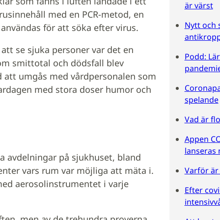
lar som fanns i luften landade i ett
är värst
rus­innehåll med en PCR-metod, en
Nytt och 
nvändas för att söka efter virus.
antikropp
 att se sjuka personer var det en
Podd: Lär
m smittotal och dödsfall blev
pandemi
tnad att umgås med vårdpersonalen som
Coronapa
vardagen med stora doser humor och
spelande
Vad är fl
Appen CO
lanseras 
ka avdelningar på sjukhuset, bland
ienter vars rum var möjliga att mäta i.
Varför är
ed aerosolinstrumentet i varje
Efter covi
intensivv
uften, men av de trehundra proverna