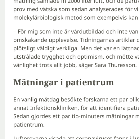
mätning samlade in 2000 liter luft, och de partik
prov med vätska som sedan analyserades för vi
mole­kylärbiologisk metod som exempelvis kan a
– För mig som inte är vårdutbildad och inte van
omskakande upplevelse. Tidningarnas artiklar o
plötsligt väldigt verkliga. Men det var en lät
utstrålade trygghet och optimism, och mötte 
vänlighet trots allt jobb, säger Sara Thuresson.
Mätningar i patientrum
En vanlig mätdag besökte forskarna ett par oli
annat Infektionskliniken, för att identifiera pat
Sedan gjordes ett par tio-minuters mätningar m
patientrum.
Luftproverna visade att coronaviruset fanns i l