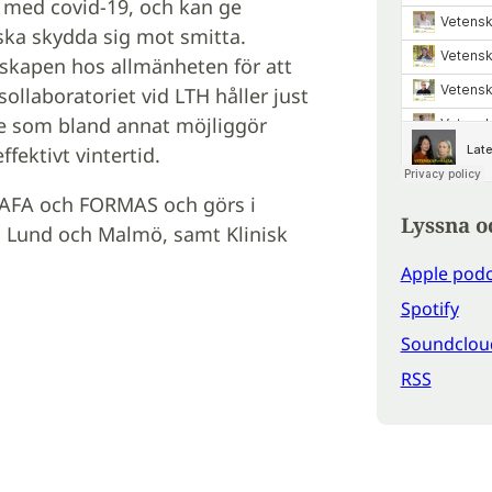
r med covid-19, och kan ge
 ska skydda sig mot smitta.
nskapen hos allmänheten för att
ollaboratoriet vid LTH håller just
e som bland annat möjliggör
fektivt vintertid.
a AFA och FORMAS och görs i
Lyssna o
i Lund och Malmö, samt Klinisk
Apple podc
Spotify
Soundclou
RSS