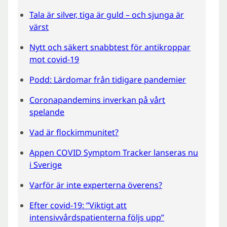
Tala är silver, tiga är guld – och sjunga är
värst
Nytt och säkert snabbtest för antikroppar
mot covid-19
Podd: Lärdomar från tidigare pandemier
Coronapandemins inverkan på vårt
spelande
Vad är flockimmunitet?
Appen COVID Symptom Tracker lanseras nu
i Sverige
Varför är inte experterna överens?
Efter covid-19: ”Viktigt att
intensivvårdspatienterna följs upp”