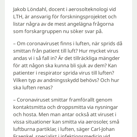
Jakob Löndahl, docent i aerosolteknologi vid
LTH, är ansvarig för forskningsprojektet och
listar några av de mest angelägna frågorna
som forskargruppen nu söker svar på.
– Om coronaviruset finns i luften, när sprids då
smittan från patient till luft? Hur mycket virus
andas vi i så fall in? Är det tillräckliga mängder
för att någon ska kunna bli sjuk av dem? Kan
patienter i respirator sprida virus till luften?
Vilken typ av andningsskydd behövs? Och hur
ska luften renas?
– Coronaviruset smittar framförallt genom
kontaktsmitta och droppsmitta via nysningar
och hosta. Men man antar också att viruset i
vissa situationer kan smitta via aerosoler, små
luftburna partiklar, i luften, säger Carl-Johan
Fraenkel, specialist i infektionsmedicin vid