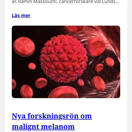
år. Ramin Massoumi, cancerforskare vid Lunds…
Läs mer
Nya forskningsrön om
malignt melanom