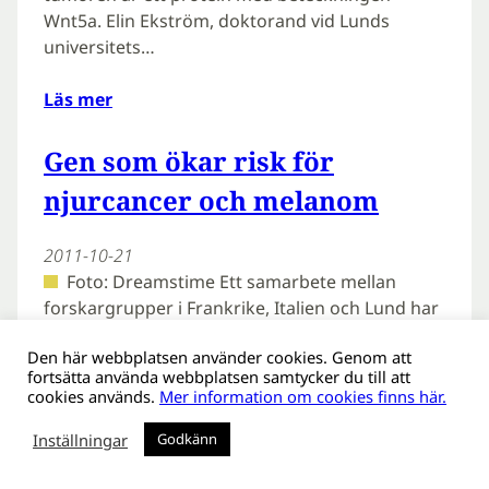
Wnt5a. Elin Ekström, doktorand vid Lunds
universitets…
Läs mer
Gen som ökar risk för
njurcancer och melanom
2011-10-21
Foto: Dreamstime Ett samarbete mellan
forskargrupper i Frankrike, Italien och Lund har
lett till att forskarna hittat en mutation i en gen
Den här webbplatsen använder cookies. Genom att
som ökar risken för att drabbas av både malignt
fortsätta använda webbplatsen samtycker du till att
melanom och njurcancer. Fynden…
cookies används.
Mer information om cookies finns här.
Läs mer
Inställningar
Godkänn