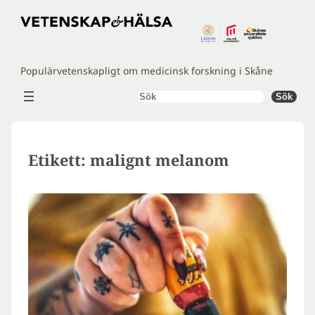
Hoppa
till
innehåll
Populärvetenskapligt om medicinsk forskning i Skåne
Sök
Sök
Etikett:
malignt melanom