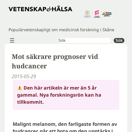
Hoppa
till
innehåll
Populärvetenskapligt om medicinsk forskning i Skåne
Sök
Sök
Mot säkrare prognoser vid
hudcancer
2015-05-29
Den här artikeln är mer än 5 år
gammal. Nya forskningsrön kan ha
tillkommit.
Malignt melanom, den farligaste formen av
hudcancer, går att bota om den upptäcks i