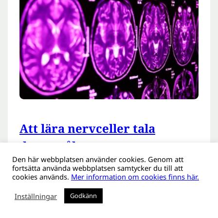
Att lära nervceller tala
dataspråk
Den här webbplatsen använder cookies. Genom att
fortsätta använda webbplatsen samtycker du till att
2018-03-16
cookies används.
Mer information om cookies finns här.
Utvecklingen inom neurovetenskapen ställer
höga krav på sofistikerad datahantering, inte
Inställningar
Godkänn
minst då man med implanterbara så kallade
Brain Machine Interfaces upprättar elektronisk