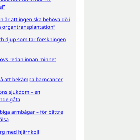
l”
on är att ingen ska behöva dö i
 organtransplantation”
ch djup som tar forskningen
hövs redan innan minnet
 på att bekämpa barncancer
ons sjukdom – en
ande gåta
biga armbågar – för bättre
älsa
rg med hjärnkoll