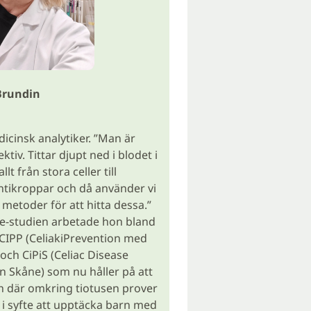
Brundin
icinsk analytiker. ”Man är
tiv. Tittar djupt ned i blodet i
lt från stora celler till
tikroppar och då använder vi
 metoder för att hitta dessa.”
e-studien arbetade hon bland
CIPP (CeliakiPrevention med
 och CiPiS (Celiac Disease
In Skåne) som nu håller på att
h där omkring tiotusen prover
 i syfte att upptäcka barn med