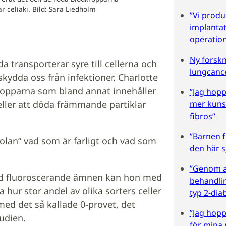
 celiaki. Bild: Sara Liedholm
”Vi produ
implantat
operation
Ny forskn
a transporterar syre till cellerna och
lungcanc
kydda oss från infektioner. Charlotte
kropparna som bland annat innehåller
”Jag hopp
mer kunsk
 celler att döda främmande partiklar
fibros”
”Barnen fr
 skolan” vad som är farligt och vad som
den här 
”Genom at
t med fluoroscerande ämnen kan hon med
behandli
 hur stor andel av olika sorters celler
typ 2-dia
med det så kallade 0-provet, det
”Jag hop
udien.
för mina p