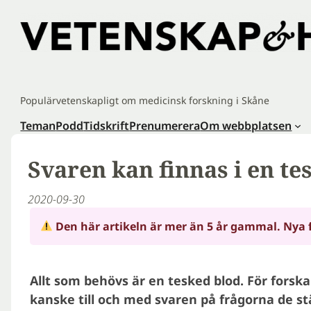
Hoppa
till
innehåll
Populärvetenskapligt om medicinsk forskning i Skåne
Teman
Podd
Tidskrift
Prenumerera
Om webbplatsen
Svaren kan finnas i en te
2020-09-30
Den här artikeln är mer än 5 år gammal. Nya 
Allt som behövs är en tesked blod. För forsk
kanske till och med svaren på frågorna de st