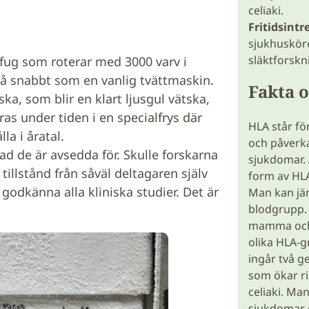
celiaki.
Fritidsintr
sjukhusköre
släktforskn
ifug som roterar med 3000 varv i
 så snabbt som en vanlig tvättmaskin.
Fakta 
a, som blir en klart ljusgul vätska,
as under tiden i en specialfrys där
HLA står fö
a i åratal.
och påverka
ad de är avsedda för. Skulle forskarna
sjukdomar.
illstånd från såväl deltagaren själv
form av HLA
dkänna alla kliniska studier. Det är
Man kan jäm
blodgrupp.
mamma och 
olika HLA-g
ingår två g
som ökar ri
celiaki. Ma
sjukdomar 