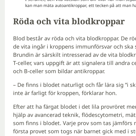
kan man mäta autoantikroppar, ett tecken på att man har
Röda och vita blodkroppar
Blod består av röda och vita blodkroppar. De röd
de vita ingår i kroppens immunförsvar och ska s
Brundin är särskilt intresserad av de vita blod
T-celler, vars uppgift är att signalera till andra
och B-celler som bildar antikroppar.
– De finns i blodet naturligt och får lära sig ”i
inte är farligt för kroppen, förklarar hon.
Efter att ha färgat blodet i det lila provröre
hjälp av avancerad teknik, flödescytometri, mäta
som finns i blodet. Varje prov som tas jämförs 
första provet som togs när barnet gick med i st