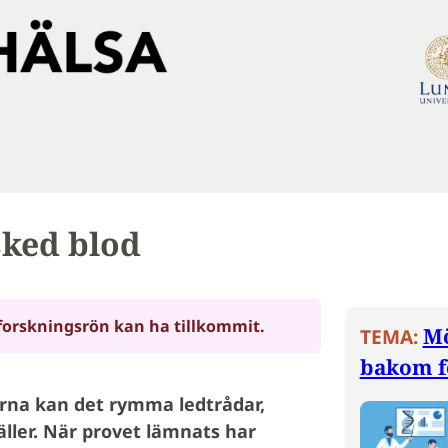
sked blod
forskningsrön kan ha tillkommit.
Mö
TEMA:
bakom f
arna kan det rymma ledtrådar,
äller. När provet lämnats har