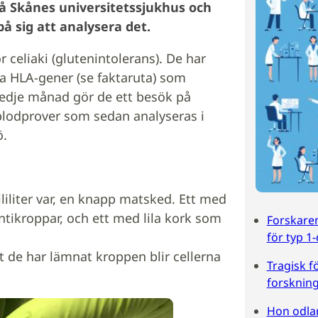
på Skånes universitetssjukhus och
å sig att analysera det
.
r celiaki (glutenintolerans). De har
da HLA-gener (se faktaruta) som
tredje månad gör de ett besök på
lodprover som sedan analyseras i
ö.
liliter var, en knapp matsked. Ett med
ntikroppar, och ett med lila kork som
Forskare
för typ 1
att de har lämnat kroppen blir cellerna
Tragisk fö
forsknin
Hon odlar