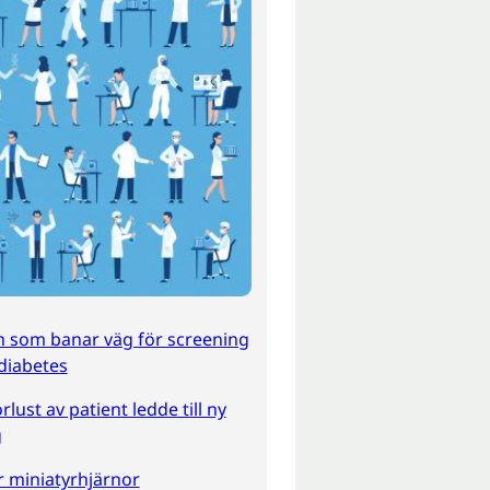
n som banar väg för screening
-diabetes
rlust av patient ledde till ny
g
 miniatyrhjärnor