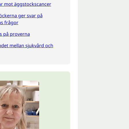
år mot äggstockscancer
ckerna ger svar på
s frågor
us på proverna
ndet mellan sjukvård och