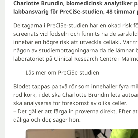
Charlotte Brundin, biomedicinsk analytiker 
labbansvarig för PreCiSe-studien, 48 timmar p
Deltagarna i PreCiSe-studien har en ökad risk fö
screenats vid födseln och funnits ha de särskil
innebär en högre risk att utveckla celiaki. Var 
någon av studiemottagningarna då de lämnar b
laboratoriet på Clinical Research Centre i Malm
Läs mer om PreCiSe-studien
Blodet tappas på två rör som innehåller fyra mil
röd kork, i det ska Charlotte Brundin leta autoa
ska analyseras för förekomst av olika celler.
– Det gäller att färga in proverna direkt. Efter 
dåliga och dör, säger hon.