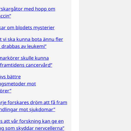
orskargåtor med hopp om
ccin”
kar om blodets mysterier
att vi ska kunna bota ännu fler
 drabbas av leukemi”
markörer skulle kunna
 framtidens cancervård”
vs bättre
ngsmetoder mot
örer”
arje forskares dröm att få fram
ndlingar mot sjukdomar”
s att vår forskning kan ge en
ng som skyddar nervcellerna”