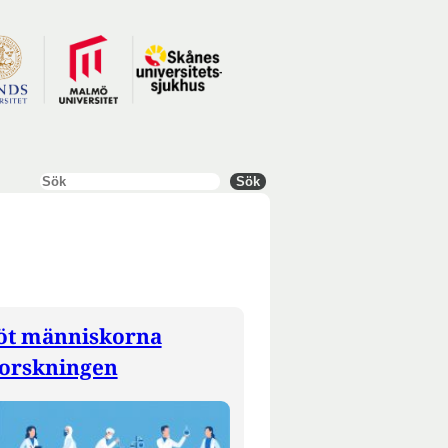
Sök
Sök
t människorna
orskningen