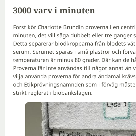
3000 varv i minuten
Först kör Charlotte Brundin proverna i en centr
minuten, det vill säga dubbelt eller tre gånger
Detta separerar blodkropparna från blodets vätsk
serum. Serumet sparas i små plaströr och förvar
temperaturen är minus 80 grader. Där kan de håll
Proverna får inte användas till något annat än v
vilja använda proverna för andra ändamål krävs t
och Etikprövningsnämnden som i förväg måste go
strikt reglerat i biobankslagen.