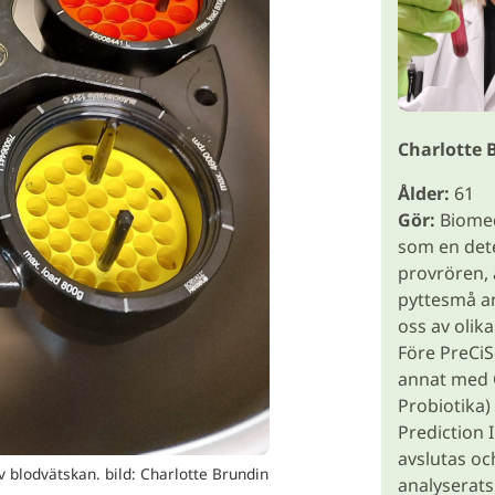
Charlotte 
Ålder:
61
Gör:
Biomed
som en detek
provrören, al
pyttesmå an
oss av olika
Före PreCiS
annat med 
Probiotika)
Prediction 
avslutas oc
v blodvätskan. bild: Charlotte Brundin
analyserats