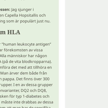
essen:
Jag sjunger i
n Capella Hopsitallis och
ing som är populärt just nu.
om HLA
r ”human leukocyte antigen”
r förekomsten av vissa
 Alla människor har någon
 (på de vita blodkropparna).
föra det med att tillhöra en
 Man ärver dem både från
pappa. Det finns över 300
rupper. I en av dessa grupper
envarianter, DQ2 och DQ8,
sken för typ 1-diabetes och
n måste inte drabbas av dessa
om att man har de specifika