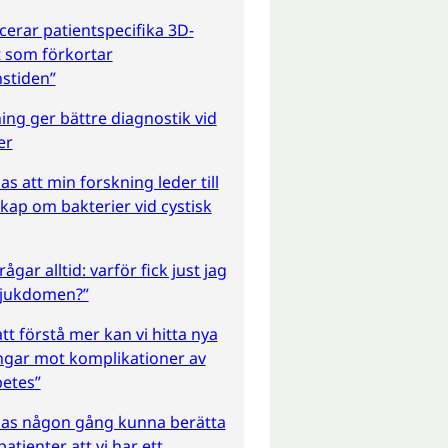
cerar patientspecifika 3D-
 som förkortar
stiden”
ing ger bättre diagnostik vid
er
as att min forskning leder till
ap om bakterier vid cystisk
ågar alltid: varför fick just jag
sjukdomen?”
t förstå mer kan vi hitta nya
ngar mot komplikationer av
betes”
pas någon gång kunna berätta
atienter att vi har ett