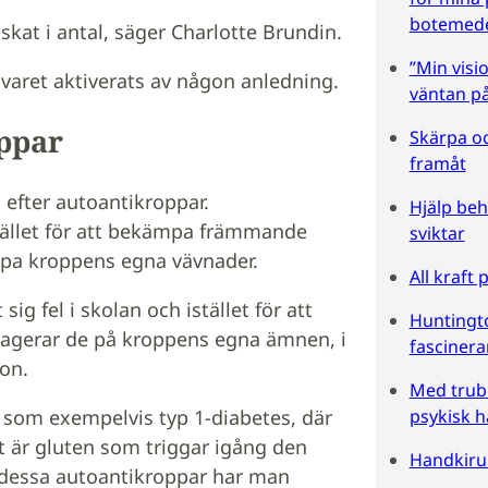
botemede
nskat i antal, säger Charlotte Brundin.
”Min visi
varet aktiverats av någon anledning.
väntan på
ppar
Skärpa o
framåt
 efter autoantikroppar.
Hjälp be
tället för att bekämpa främmande
sviktar
ripa kroppens egna vävnader.
All kraft
sig fel i skolan och istället för att
Huntingt
eagerar de på kroppens egna ämnen, i
fasciner
on.
Med trub
psykisk h
 som exempelvis typ 1-diabetes, där
t är gluten som triggar igång den
Handkiru
 dessa autoantikroppar har man