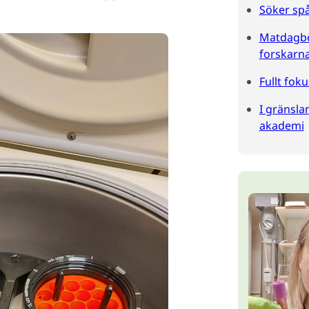
Söker sp
Matdagbö
forskarna
Fullt fok
I gränsla
akademi