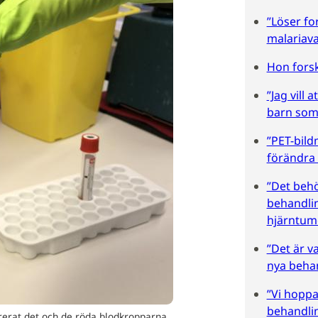
”Löser f
malariava
Hon fors
”Jag vill 
barn som
”PET-bild
förändra
”Det behö
behandli
hjärntum
”Det är v
nya beha
”Vi hoppa
behandli
rerat det och de röda blodkropparna