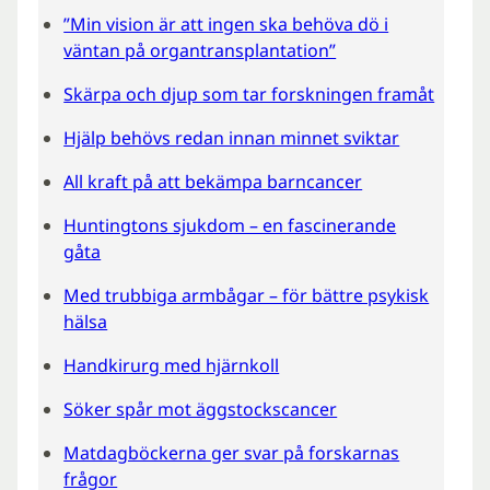
”Min vision är att ingen ska behöva dö i
väntan på organtransplantation”
Skärpa och djup som tar forskningen framåt
Hjälp behövs redan innan minnet sviktar
All kraft på att bekämpa barncancer
Huntingtons sjukdom – en fascinerande
gåta
Med trubbiga armbågar – för bättre psykisk
hälsa
Handkirurg med hjärnkoll
Söker spår mot äggstockscancer
Matdagböckerna ger svar på forskarnas
frågor