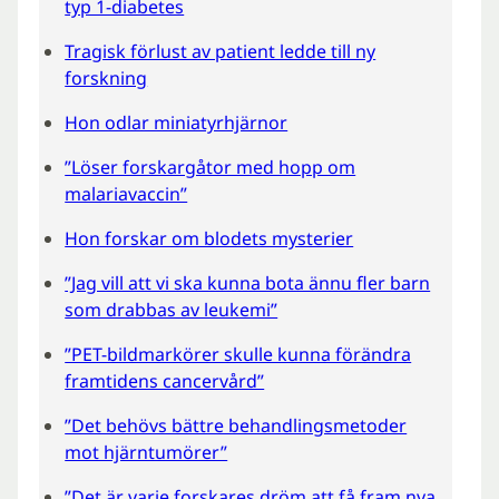
typ 1-diabetes
Tragisk förlust av patient ledde till ny
forskning
Hon odlar miniatyrhjärnor
”Löser forskargåtor med hopp om
malariavaccin”
Hon forskar om blodets mysterier
”Jag vill att vi ska kunna bota ännu fler barn
som drabbas av leukemi”
”PET-bildmarkörer skulle kunna förändra
framtidens cancervård”
”Det behövs bättre behandlingsmetoder
mot hjärntumörer”
”Det är varje forskares dröm att få fram nya