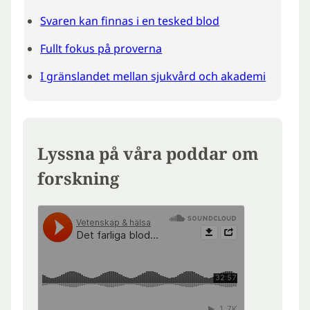
Svaren kan finnas i en tesked blod
Fullt fokus på proverna
I gränslandet mellan sjukvård och akademi
Lyssna på våra poddar om
forskning