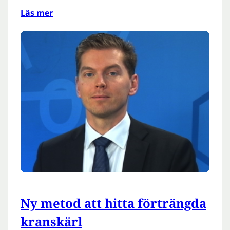
Läs mer
Ny metod att hitta förträngda
kranskärl