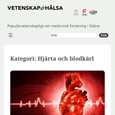
Hoppa
till
innehåll
Populärvetenskapligt om medicinsk forskning i Skåne
Sök
Sök
Kategori:
Hjärta och blodkärl