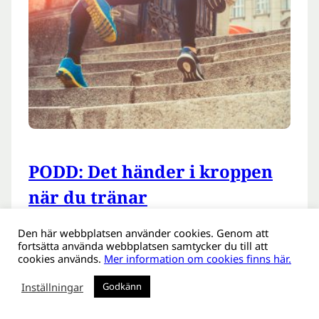
PODD: Det händer i kroppen
när du tränar
2016-11-23
Den här webbplatsen använder cookies. Genom att
fortsätta använda webbplatsen samtycker du till att
Vad är det egentligen som händer i kroppen
cookies används.
Mer information om cookies finns här.
när vi tränar? I veckans podd träffar vi forskare
vid Lunds universitet som har studerat
Inställningar
Godkänn
träningens effekter på hjärtat och hur generna
påverkas av – och påverkar – träningen. Virvlar