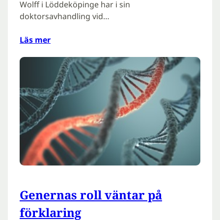
Wolff i Löddeköpinge har i sin
doktorsavhandling vid…
Läs mer
Genernas roll väntar på
förklaring