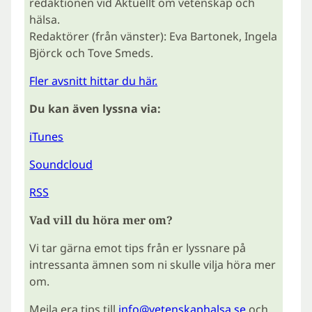
redaktionen vid Aktuellt om vetenskap och
hälsa.
Redaktörer (från vänster): Eva Bartonek, Ingela
Björck och Tove Smeds.
Fler avsnitt hittar du här.
Du kan även lyssna via:
iTunes
Soundcloud
RSS
Vad vill du höra mer om?
Vi tar gärna emot tips från er lyssnare på
intressanta ämnen som ni skulle vilja höra mer
om.
Mejla era tips till
info@vetenskaphalsa.se
och