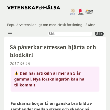
Hoppa
till
innehåll
Populärvetenskapligt om medicinsk forskning i Skåne
Sök
Sök
Så påverkar stressen hjärta och
blodkärl
2017-05-16
Den här artikeln är mer än 5 år
gammal. Nya forskningsrön kan ha
tillkommit.
Forskarna börjar få en ganska bra bild av
sambandet mellan stress och skador på