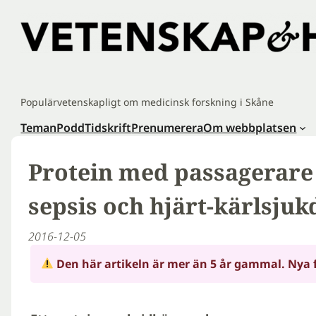
Hoppa
till
innehåll
Populärvetenskapligt om medicinsk forskning i Skåne
Teman
Podd
Tidskrift
Prenumerera
Om webbplatsen
Protein med passagerare 
sepsis och hjärt-kärlsju
2016-12-05
Den här artikeln är mer än 5 år gammal. Nya 