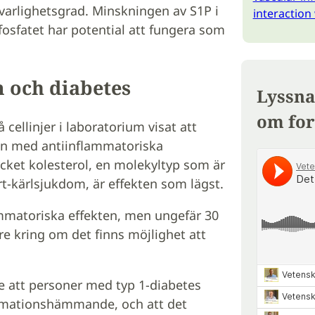
lvarlighetsgrad. Minskningen av S1P i
interaction
fosfatet har potential att fungera som
m och diabetes
Lyssna
om for
 cellinjer i laboratorium visat att
en med antiinflammatoriska
cket kolesterol, en molekyltyp som är
rt-kärlsjukdom, är effekten som lägst.
ammatoriska effekten, men ungefär 30
are kring om det finns möjlighet att
e att personer med typ 1-diabetes
ammationshämmande, och att det