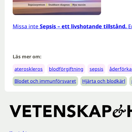
Missa inte
Sepsis – ett livshotande tillstånd.
E
Läs mer om:
ateroskleros
blodförgiftning
sepsis
åderförka
Blodet och immunförsvaret
Hjärta och blodkärl