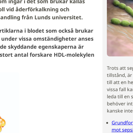
m ingår i det som brukar kallas
oll vid åderförkalkning och
andling från Lunds universitet.
rtiklarna i blodet som också brukar
et under vissa omständigheter anses
g de skyddande egenskaperna är
 stort antal forskare HDL-molekylen
Trots att se
tillstånd, 
till att en h
vissa fall 
leda till en
behöver int
kanske inte
Grundfor
mot seps