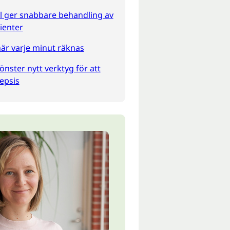
l ger snabbare behandling av
ienter
när varje minut räknas
nster nytt verktyg för att
epsis