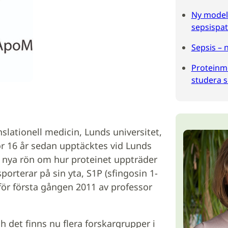
Ny model
sepsispat
Sepsis – 
Proteinmö
studera s
nslationell medicin, Lunds universitet,
r 16 år sedan upptäcktes vid Lunds
n nya rön om hur proteinet uppträder
rterar på sin yta, S1P (sfingosin 1-
för första gången 2011 av professor
h det finns nu flera forskargrupper i