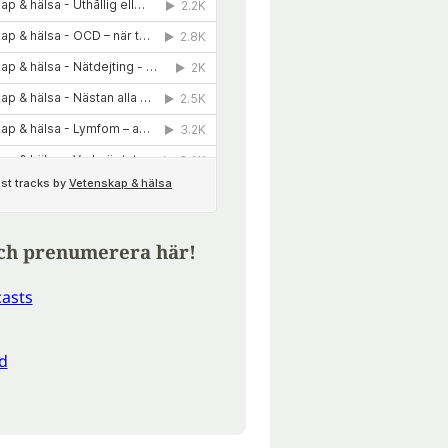
ch prenumerera här!
asts
d