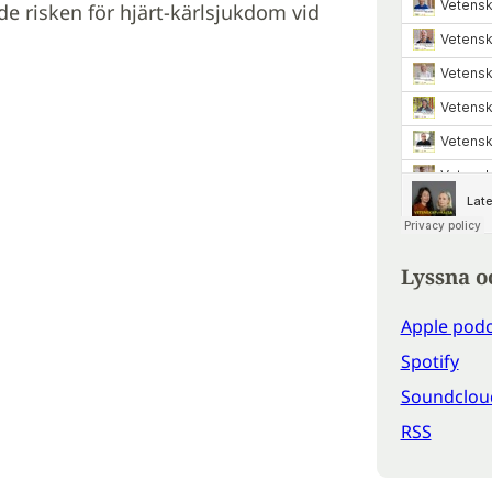
de risken för hjärt-kärlsjukdom vid
Lyssna o
Apple podc
Spotify
Soundclou
RSS