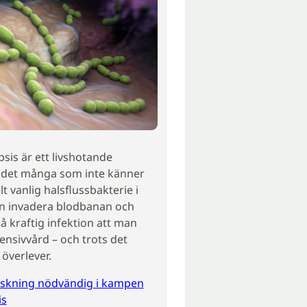
psis är ett livshotande
är det många som inte känner
elt vanlig halsflussbakterie i
kan invadera blodbanan och
 så kraftig infektion att man
ensivvård – och trots det
 överlever.
skning nödvändig i kampen
is