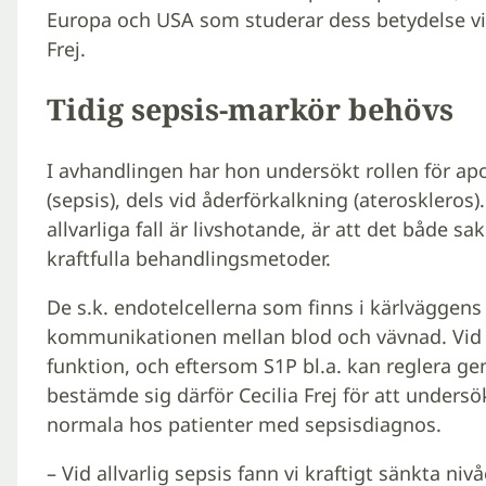
Europa och USA som studerar dess betydelse vid
Frej.
Tidig sepsis-markör behövs
I avhandlingen har hon undersökt rollen för ap
(sepsis), dels vid åderförkalkning (ateroskleros)
allvarliga fall är livshotande, är att det både 
kraftfulla behandlingsmetoder.
De s.k. endotelcellerna som finns i kärlväggens 
kommunikationen mellan blod och vävnad. Vid s
funktion, och eftersom S1P bl.a. kan reglera g
bestämde sig därför Cecilia Frej för att unders
normala hos patienter med sepsisdiagnos.
– Vid allvarlig sepsis fann vi kraftigt sänkta ni