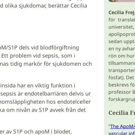
 olika sjukdomar, berättar Cecilia
Cecilia Frej
för transla
universitet,
apolipopro
sedan upptä
oM/S1P dels vid blodförgiftning
en ny avha
. Ett problem vid sepsis, som i
rön om hur
tillsamman
saknas tidig markör för sjukdomen och
transportera
fosfat). De
beskrevs fö
insida har en viktig funktion i
professor 
epsis är endotelbarriären delvis ur
forskargru
enomsläppligheten hos endotelceller
öka om nivån av S1P avvek från det
Cecilia F
”
The ApoM/S
våer av S1P och apoM i blodet.
vascular in