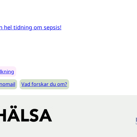
n hel tidning om sepsis!
lkning
nomail
Vad forskar du om?