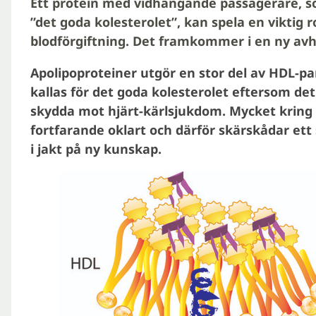
Ett protein med vidhängande passagerare, so
”det goda kolesterolet”, kan spela en viktig r
blodförgiftning. Det framkommer i en ny avh
Apolipoproteiner utgör en stor del av HDL-pa
kallas för det goda kolesterolet eftersom d
skydda mot hjärt-kärlsjukdom. Mycket krin
fortfarande oklart och därför skärskådar ett
i jakt på ny kunskap.