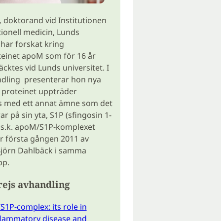
,
doktorand vid Institutionen
tionell medicin, Lunds
 har forskat kring
teinet apoM som för 16 år
cktes vid Lunds universitet. I
ndling presenterar hon nya
 proteinet uppträder
s med ett annat ämne som det
r på sin yta, S1P (sfingosin 1-
t s.k. apoM/S1P-komplexet
r första gången 2011 av
Björn Dahlbäck i samma
pp.
rejs avhandling
1P-complex: its role in
flammatory disease and