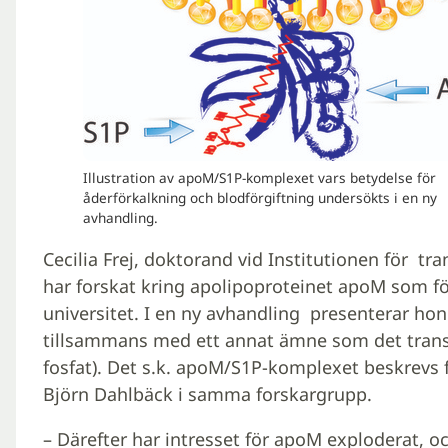
Illustration av apoM/S1P-komplexet vars betydelse för
åderförkalkning och blodförgiftning undersökts i en ny
avhandling.
Cecilia Frej, doktorand vid Institutionen för tra
har forskat kring apolipoproteinet apoM som fö
universitet. I en ny avhandling presenterar ho
tillsammans med ett annat ämne som det transpo
fosfat). Det s.k. apoM/S1P-komplexet beskrevs 
Björn Dahlbäck i samma forskargrupp.
– Därefter har intresset för apoM exploderat, oc