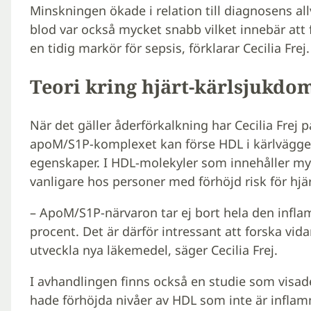
Minskningen ökade i relation till diagnosens al
blod var också mycket snabb vilket innebär att 
en tidig markör för sepsis, förklarar Cecilia Frej.
Teori kring hjärt-kärlsjukdo
När det gäller åderförkalkning har Cecilia Frej på
apoM/S1P-komplexet kan förse HDL i kärlvägg
egenskaper. I HDL-molekyler som innehåller my
vanligare hos personer med förhöjd risk för hjä
– ApoM/S1P-närvaron tar ej bort hela den infl
procent. Det är därför intressant att forska vid
utveckla nya läkemedel, säger Cecilia Frej.
I avhandlingen finns också en studie som visad
hade förhöjda nivåer av HDL som inte är infl