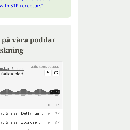
 with S1P-receptors”
 på våra poddar
skning