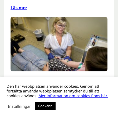
Läs mer
Barnens blodprover ökar
Den här webbplatsen använder cookies. Genom att
fortsätta använda webbplatsen samtycker du till att
kunskapen om hur typ 1-
cookies används.
Mer information om cookies finns här.
diabetes utvecklas
Inställningar
Godkänn