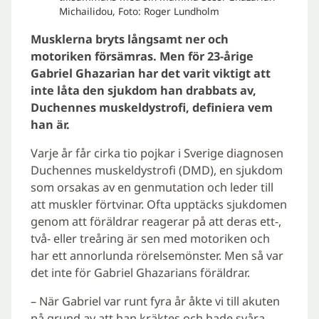
Michailidou, Foto: Roger Lundholm
Musklerna bryts långsamt ner och
motoriken försämras. Men för 23-årige
Gabriel Ghazarian har det varit viktigt att
inte låta den sjukdom han drabbats av,
Duchennes muskeldystrofi, definiera vem
han är.
Varje år får cirka tio pojkar i Sverige diagnosen
Duchennes muskeldystrofi (DMD), en sjukdom
som orsakas av en genmutation och leder till
att muskler förtvinar. Ofta upptäcks sjukdomen
genom att föräldrar reagerar på att deras ett-,
två- eller treåring är sen med motoriken och
har ett annorlunda rörelsemönster. Men så var
det inte för Gabriel Ghazarians föräldrar.
– När Gabriel var runt fyra år åkte vi till akuten
på grund av att han kräktes och hade svåra