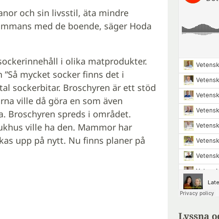
anor och sin livsstil, äta mindre
illsammans med de boende, säger Hoda
sockerinnehåll i olika matprodukter.
”Så mycket socker finns det i
al sockerbitar. Broschyren är ett stöd
orna ville då göra en som även
a. Broschyren spreds i området.
jukhus ville ha den. Mammor har
ckas upp på nytt. Nu finns planer på
Lyssna o