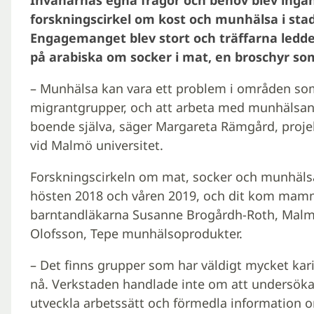
forskningscirkel om kost och munhälsa i sta
Engagemanget blev stort och träffarna ledde 
på arabiska om socker i mat, en broschyr som
– Munhälsa kan vara ett problem i områden s
migrantgrupper, och att arbeta med munhälsan
boende själva, säger Margareta Rämgård, proje
vid Malmö universitet.
Forskningscirkeln om mat, socker och munhäls
hösten 2018 och våren 2019, och dit kom mamm
barntandläkarna Susanne Brogårdh-Roth, Malmö
Olofsson, Tepe munhälsoprodukter.
– Det finns grupper som har väldigt mycket kar
nå. Verkstaden handlade inte om att undersök
utveckla arbetssätt och förmedla information 