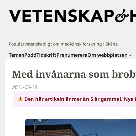
Hoppa
till
innehåll
Populärvetenskapligt om medicinsk forskning i Skåne
Teman
Podd
Tidskrift
Prenumerera
Om webbplatsen
Med invånarna som brob
2021-05-28
Den här artikeln är mer än 5 år gammal. Nya 