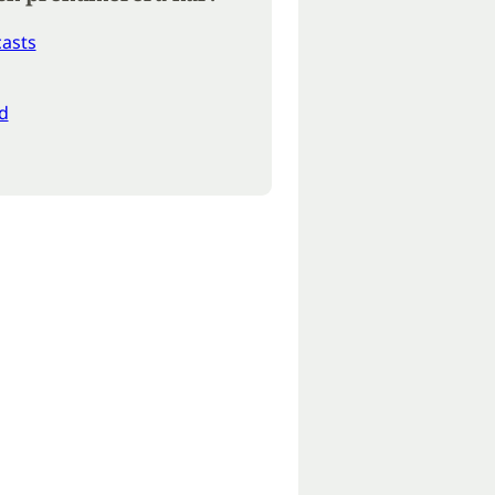
asts
d