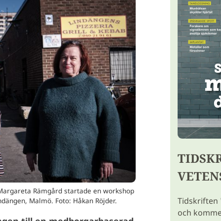
TIDSK
VETEN
 Margareta Rämgård startade en workshop
Tidskriften
dängen, Malmö. Foto: Håkan Röjder.
och kommer 
ngen till en medborgarbaserad