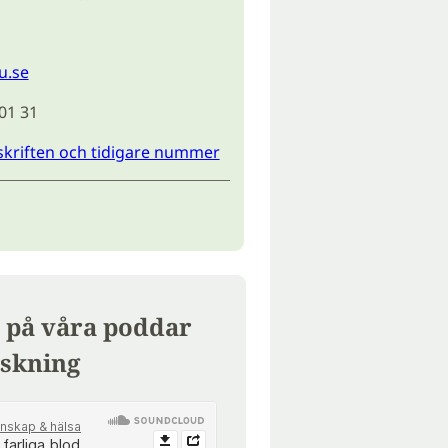
u.se
 01 31
skriften och tidigare nummer
 på våra poddar
skning