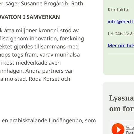
er, säger Susanne Brogårdh- Roth.
Kontakta:
OVATION I SAMVERKAN
info@med.l
 åtta miljoner kronor i stöd av
tel 046-222
 hälsa genom innovation, forskning
Mer om tid
ektet gjordes tillsammans med
hops togs fram, varav munhälsa
ch kost medverkade även
ramhagen. Andra partners var
almö stad, Röda Korset och
Lyssna
om for
s, en arabisktalande Lindängenbo, som