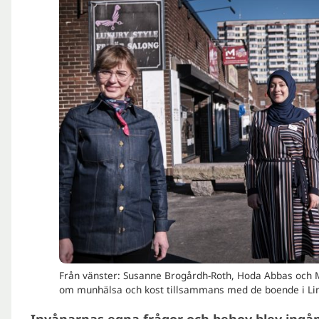
Från vänster: Susanne Brogårdh-Roth, Hoda Abbas och
om munhälsa och kost tillsammans med de boende i Lin
Invånarnas egna frågor och behov blev ingå