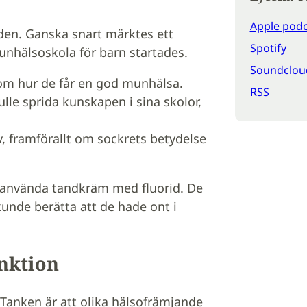
Apple podc
aden. Ganska snart märktes ett
Spotify
unhälsoskola för barn startades.
Soundclou
 om hur de får en god munhälsa.
RSS
lle sprida kunskapen i sina skolor,
, framförallt om sockrets betydelse
att använda tandkräm med fluorid. De
kunde berätta att de hade ont i
nktion
 Tanken är att olika hälsofrämjande