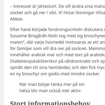
– Intresset är jättestort. De vill ändra sina matv
socker och gå ner i vikt. Vi hittar lösningar t
Abbas.
Efter hand började forskningscirkeln diskutera 
Susanne Brogårdh-Roth tog med sig broschyren 
maten”, där varje livsmedel motsvaras av ett ant
för familjer som vill dra ner på sockret. Mamm
innehåller arabisk mat och med text på arabisk
Diabetessjuksköterskor på vårdcentraler och s
spridit den till sina hemländer, och den fick try
en ny broschyr om godis med mindre socker.
När man börjar tänka mer på sin
hälsa blir man också mer aktiv.
Stort informationsbehov