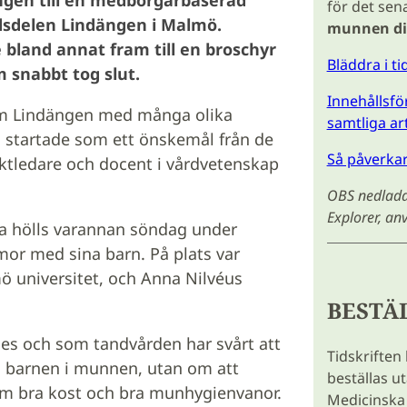
för det sen
dsdelen Lindängen i Malmö.
munnen di
bland annat fram till en broschyr
Bläddra i t
 snabbt tog slut.
Innehållsför
om Lindängen med många olika
samtliga ar
 startade som ett önskemål från de
Så påverka
ktledare och docent i vårdvetenskap
OBS nedladdn
Explorer, a
a hölls varannan söndag under
or med sina barn. På plats var
 universitet, och Anna Nilvéus
BESTÄ
ies och som tandvården har svårt att
Tidskriften
a barnen i munnen, utan om att
beställas u
om bra kost och bra munhygienvanor.
Medicinska 