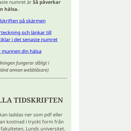
aste numret är
Så påverkar
n hälsa.
idskriften på skärmen
teckning och länkar till
tiklar i det senaste numret
r munnen din hälsa
ingen fungerar dåligt i
nvänd annan webbläsare)
LLA TIDSKRIFTEN
 kan laddas ner som pdf eller
tan kostnad i tryckt form från
fakulteten, Lunds universitet.