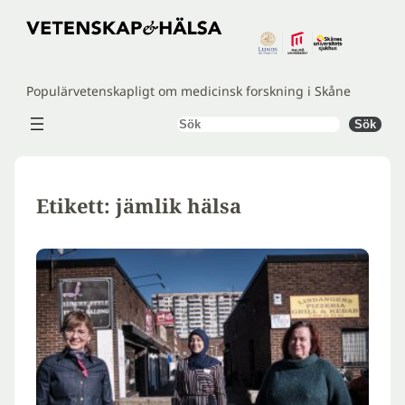
Hoppa
till
innehåll
Populärvetenskapligt om medicinsk forskning i Skåne
Sök
Sök
Etikett:
jämlik hälsa