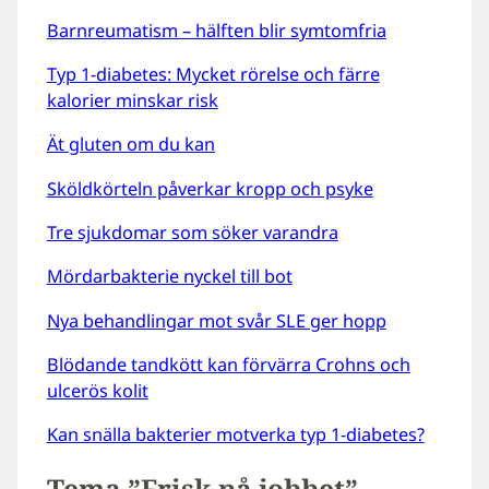
Barnreumatism – hälften blir symtomfria
Typ 1-diabetes: Mycket rörelse och färre
kalorier minskar risk
Ät gluten om du kan
Sköldkörteln påverkar kropp och psyke
Tre sjukdomar som söker varandra
Mördarbakterie nyckel till bot
Nya behandlingar mot svår SLE ger hopp
Blödande tandkött kan förvärra Crohns och
ulcerös kolit
Kan snälla bakterier motverka typ 1-diabetes?
Tema ”Frisk på jobbet”