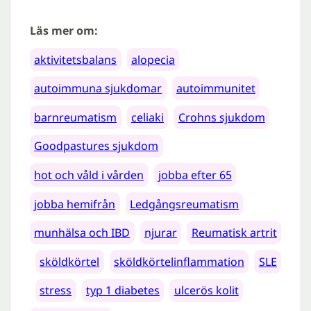
Läs mer om:
aktivitetsbalans
alopecia
autoimmuna sjukdomar
autoimmunitet
barnreumatism
celiaki
Crohns sjukdom
Goodpastures sjukdom
hot och våld i vården
jobba efter 65
jobba hemifrån
Ledgångsreumatism
munhälsa och IBD
njurar
Reumatisk artrit
sköldkörtel
sköldkörtelinflammation
SLE
stress
typ 1 diabetes
ulcerös kolit