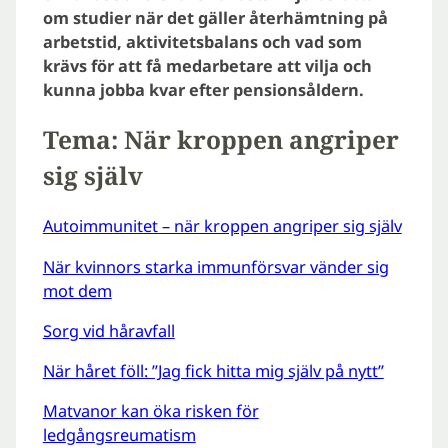
om studier när det gäller återhämtning på
arbetstid, aktivitetsbalans och vad som
krävs för att få medarbetare att vilja och
kunna jobba kvar efter pensionsåldern.
Tema: När kroppen angriper
sig själv
Autoimmunitet – när kroppen angriper sig själv
När kvinnors starka immunförsvar vänder sig
mot dem
Sorg vid håravfall
När håret föll: ”Jag fick hitta mig själv på nytt”
Matvanor kan öka risken för
ledgångsreumatism