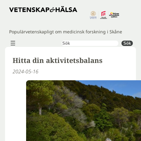
Hoppa
till
innehåll
Populärvetenskapligt om medicinsk forskning i Skåne
Sök
Sök
Hitta din aktivitetsbalans
2024-05-16