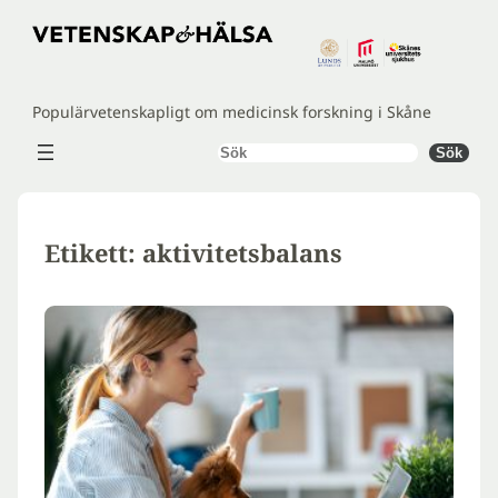
Hoppa
till
innehåll
Populärvetenskapligt om medicinsk forskning i Skåne
Sök
Sök
Etikett:
aktivitetsbalans