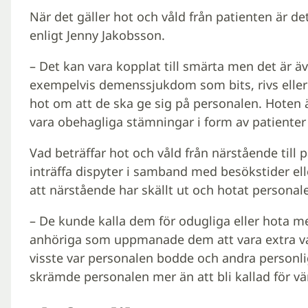
När det gäller hot och våld från patienten är de
enligt Jenny Jakobsson.
– Det kan vara kopplat till smärta men det är ä
exempelvis demenssjukdom som bits, rivs elle
hot om att de ska ge sig på personalen. Hoten ä
vara obehagliga stämningar i form av patienter
Vad beträffar hot och våld från närstående till p
inträffa dispyter i samband med besökstider ell
att närstående har skällt ut och hotat personalen
– De kunde kalla dem för odugliga eller hota 
anhöriga som uppmanade dem att vara extra v
visste var personalen bodde och andra personlig
skrämde personalen mer än att bli kallad för vä