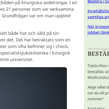
Bläddra i t
bilden på kirurgiska avdelningar. I en
ades 21 personer som var verksamma
Innehållsför
a. Grundfrågan var om man upplevt
samtliga ar
När kroppen
jobbet (länk 
mött både hot och våld på sin
över det. Det har betraktats som en
ter som ofta befinner sig i chock,
BESTÄ
specialistsjuksköterska i kirurgisk
lmö universitet.
Tidskriften
beställas u
Medicinska 
Ange vilket 
om du vill 
nummer!
Kontakta: