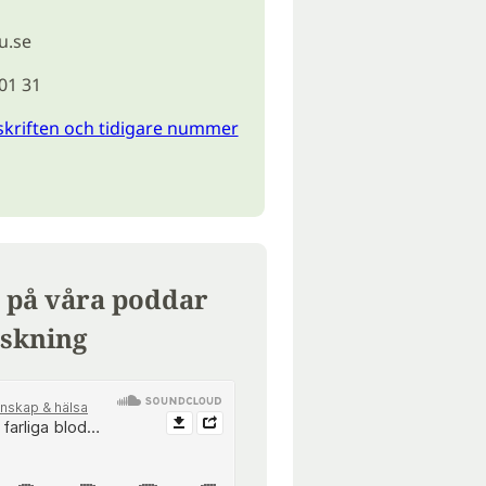
u.se
 01 31
skriften och tidigare nummer
 på våra poddar
skning