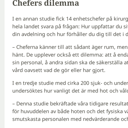
Chefers dilemma
I en annan studie fick 14 enhetschefer på kirur
hela landet svara på frågan: Hur uppfattar du 
din avdelning och hur förhåller du dig till det i 
– Cheferna känner till att sådant äger rum, men
hänt. De upplever också ett dilemma: att å enda
sin personal, å andra sidan ska de säkerställa at
vård oavsett vad de gör eller har gjort.
I en tredje studie med cirka 200 sjuk- och unde
undersöktes hur vanligt det är med hot och vå
– Denna studie bekräftade våra tidigare resulta
för huvuddelen av både hoten och det fysiska v
smutskasta personalen med nedvärderande och 