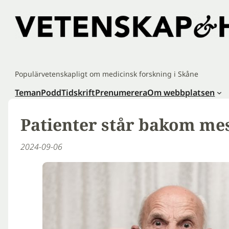
Hoppa
till
innehåll
Populärvetenskapligt om medicinsk forskning i Skåne
Teman
Podd
Tidskrift
Prenumerera
Om webbplatsen
Patienter står bakom mes
2024-09-06