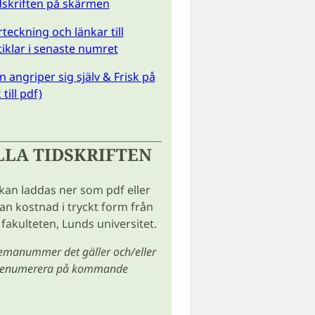
idskriften på skärmen
teckning och länkar till
tiklar i senaste numret
 angriper sig själv & Frisk på
till pdf)
LLA TIDSKRIFTEN
 kan laddas ner som pdf eller
tan kostnad i tryckt form från
fakulteten, Lunds universitet.
temanummer det gäller och/eller
prenumerera på kommande