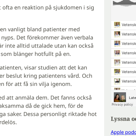
t ofta en reaktion på sjukdomen i sig
ven vanligt bland patienter med
r nyps. Det förekommer även verbala
r inte alltid uttalade utan kan också
 som blänger hotfullt på en.
atienten, visar studien att det kan
er beslut kring patientens vård. Och
 för att få sin vilja igenom.
med att anmäla dem. Det fanns också
aksamma då de gick hem, för de
a saker. Dessa personligt riktade hot
Lyssna o
rdelös.
Apple podc