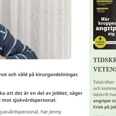
TIDSK
VETEN
ot och våld på kirurgavdelningar.
Tidskriften
och kommer 
a att det är en del av jobbet, säger
tidskrift ha
d mot sjukvårdspersonal.
angriper si
Frisk på jo
sjukvårdspersonal, har Jenny