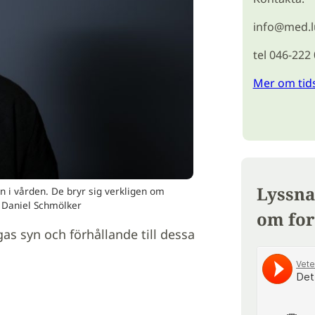
info@med.l
tel 046-222
Mer om tid
Lyssna
n i vården. De bryr sig verkligen om
: Daniel Schmölker
om for
gas syn och förhållande till dessa