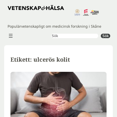
Hoppa
till
innehåll
Populärvetenskapligt om medicinsk forskning i Skåne
Sök
Sök
Etikett:
ulcerös kolit