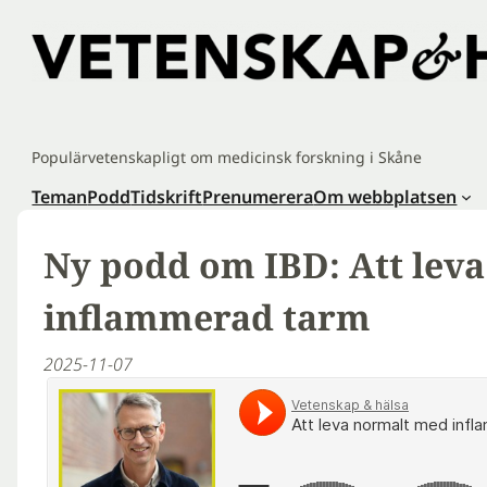
Hoppa
till
innehåll
Populärvetenskapligt om medicinsk forskning i Skåne
Teman
Podd
Tidskrift
Prenumerera
Om webbplatsen
Ny podd om IBD: Att lev
inflammerad tarm
2025-11-07