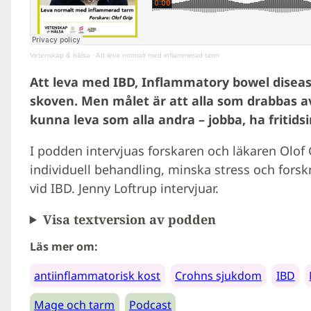
Vetenskap & hälsa
·
Att leva normalt med inflammerad tarm
Att leva med IBD, Inflammatory bowel disease
skoven. Men målet är att alla som drabbas av
kunna leva som alla andra – jobba, ha fritids
I podden intervjuas forskaren och läkaren Olof 
individuell behandling, minska stress och fors
vid IBD. Jenny Loftrup intervjuar.
Visa textversion av podden
Läs mer om:
antiinflammatorisk kost
Crohns sjukdom
IBD
Mage och tarm
Podcast