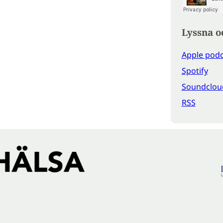
Lyssna o
Apple podc
Spotify
Soundclou
RSS