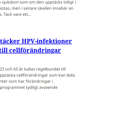
n sjukdom som om den upptäcks tidigt i
an botas, men i senare skeden innebär en
. Tack vare ett…
täcker HPV-infektioner
ill cellförändringar
23 och 65 år kallas regelbundet till
t upptäcka cellförändringar som kan leda
ienter som har förändringar i
årdprogrammet tydligt avseende