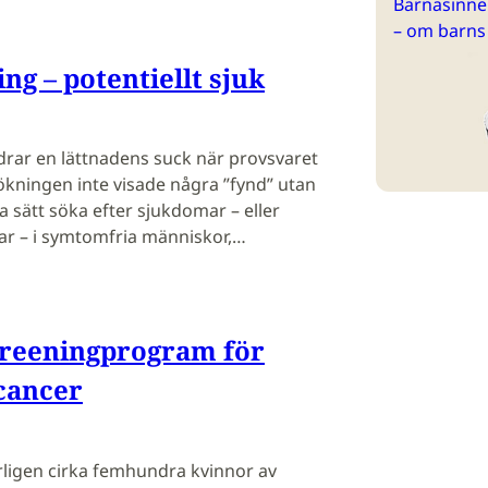
Barnasinne 
– om barns
ng – potentiellt sjuk
rar en lättnadens suck när provsvaret
kningen inte visade några ”fynd” utan
a sätt söka efter sjukdomar – eller
mar – i symtomfria människor,…
creeningprogram för
cancer
rligen cirka femhundra kvinnor av