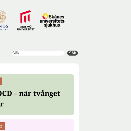
Sök
Sök
OCD – när tvånget
er
26