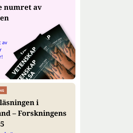
e numret av
gen
 av
r
r!
NG
läsningen i
and – Forskningens
25