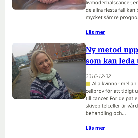
livmoderhalscancer, e
de allra flesta fall k
mycket sämre prognos
Läs mer
Ny metod upp
som kan leda t
2016-12-02
Alla kvinnor mellan 
cellprov för att tidig
till cancer. För de pat
skivepitelceller är v
behandling och…
Läs mer