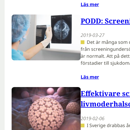
Läs mer
PODD: Screeni
2019-03-27
Det är många som d
från screeningundersö
är normalt. Att på dett
förstadier till sjukdo
Läs mer
Effektivare s
livmoderhals
2019-02-06
I Sverige drabbas å