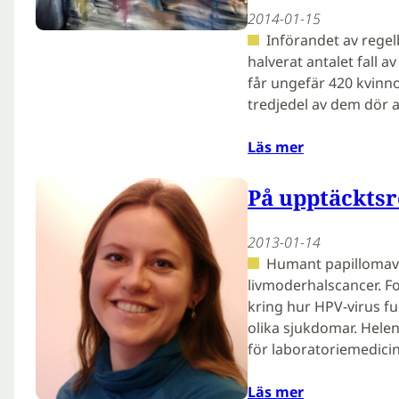
2014-01-15
Införandet av rege
halverat antalet fall 
får ungefär 420 kvinno
tredjedel av dem dör a
Läs mer
På upptäcktsr
2013-01-14
Humant papillomavir
livmoderhalscancer. Fo
kring hur HPV-virus fu
olika sjukdomar. Helen
för laboratoriemedici
Läs mer