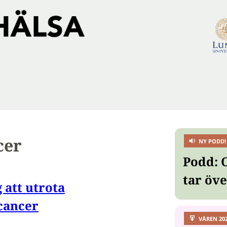
cer
NY PODD!
Podd: 
tar öv
 att utrota
cancer
VÅREN 20