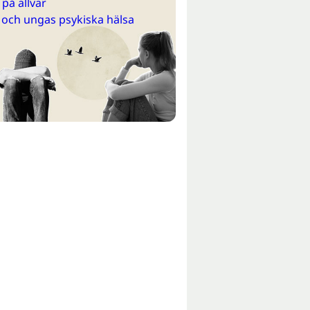
på allvar
 och ungas psykiska hälsa