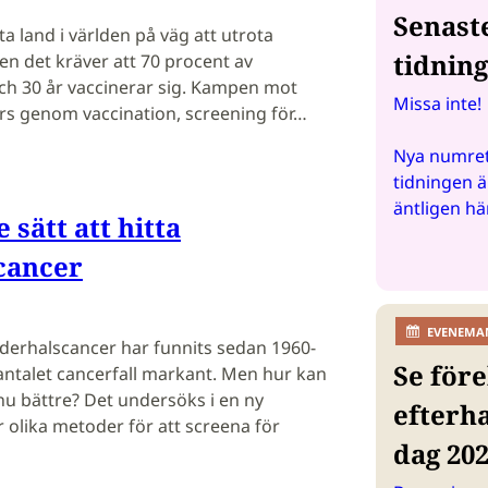
Senast
a land i världen på väg att utrota
tidnin
en det kräver att 70 procent av
ch 30 år vaccinerar sig. Kampen mot
Missa inte!
rs genom vaccination, screening för…
Nya numret
tidningen ä
äntligen hä
 sätt att hitta
cancer
EVENEMA
derhalscancer har funnits sedan 1960-
Se före
antalet cancerfall markant. Men hur kan
u bättre? Det undersöks i en ny
efterh
 olika metoder för att screena för
dag 20