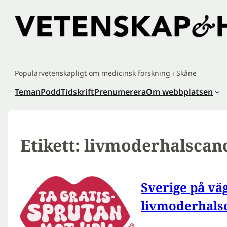
Hoppa
till
innehåll
Populärvetenskapligt om medicinsk forskning i Skåne
Teman
Podd
Tidskrift
Prenumerera
Om webbplatsen
Etikett:
livmoderhalscan
Sverige på väg
livmoderhals