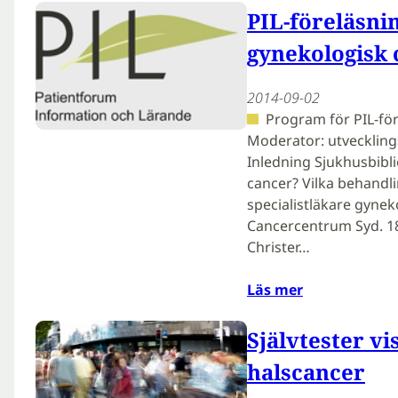
PIL-föreläsni
gynekologisk 
2014-09-02
Program för PIL-fö
Moderator: utvecklin
Inledning Sjukhusbibli
cancer? Vilka behandl
specialistläkare gynek
Cancercentrum Syd. 18
Christer…
Läs mer
Självtester vis
halscan­cer