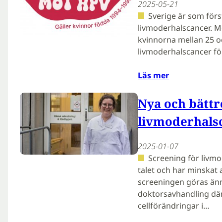
2025-05-21
Sverige är som först
livmoderhalscancer. M
kvinnorna mellan 25 o
livmoderhalscancer fö
Läs mer
Nya och bättre
livmoderhals
2025-01-07
Screening för livmo
talet och har minskat 
screeningen göras änn
doktorsavhandling där
cellförändringar i…