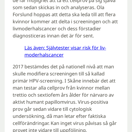
de får möjlighet att ta ett cellprov på sig själva
som sedan skickas in och analyseras. Ola
Forslund hoppas att detta ska leda till att flera
kvinnor kommer att delta i screeningen och att
livmoderhalscancer och dess förstadier
diagnosticeras innan det är för sent.
Läs även: Självtester visar risk för liv­
mo­der­halscan­cer
2017 bestämdes det på nationell nivå att man
skulle modifiera screeningen till så kallad
primär HPV-screening. I Skåne innebär det att
man testar alla cellprov från kvinnor mellan
trettio och sextiofem års ålder för närvaro av
aktivt humant papillomvirus. Virus-positiva
prov går sedan vidare till cytologisk
undersökning, då man letar efter faktiska
cellförändringar. Kan inget virus påvisas så går
provet inte vidare till uppföljning.