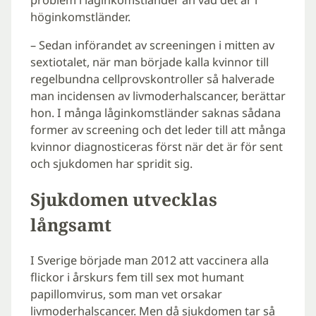
problem i låginkomstländer än vad det är i
höginkomstländer.
– Sedan införandet av screeningen i mitten av
sextiotalet, när man började kalla kvinnor till
regelbundna cellprovskontroller så halverade
man incidensen av livmoderhalscancer, berättar
hon. I många låginkomstländer saknas sådana
former av screening och det leder till att många
kvinnor diagnosticeras först när det är för sent
och sjukdomen har spridit sig.
Sjukdomen utvecklas
långsamt
I Sverige började man 2012 att vaccinera alla
flickor i årskurs fem till sex mot humant
papillomvirus, som man vet orsakar
livmoderhalscancer. Men då sjukdomen tar så