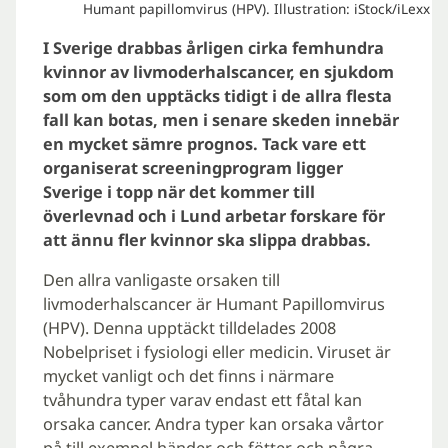
Humant papillomvirus (HPV). Illustration: iStock/iLexx
I Sverige drabbas årligen cirka femhundra
kvinnor av livmoderhalscancer, en sjukdom
som om den upptäcks tidigt i de allra flesta
fall kan botas, men i senare skeden innebär
en mycket sämre prognos. Tack vare ett
organiserat screeningprogram ligger
Sverige i topp när det kommer till
överlevnad och i Lund arbetar forskare för
att ännu fler kvinnor ska slippa drabbas.
Den allra vanligaste orsaken till
livmoderhalscancer är Humant Papillomvirus
(HPV). Denna upptäckt tilldelades 2008
Nobelpriset i fysiologi eller medicin. Viruset är
mycket vanligt och det finns i närmare
tvåhundra typer varav endast ett fåtal kan
orsaka cancer. Andra typer kan orsaka vårtor
på till exempel händer och fötter och några