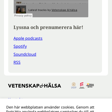
Lyssna och prenumerera här!
Apple podcasts
Spotify
Soundcloud
RSS
Kontakt
Den här webbplatsen använder cookies. Genom att
Tillgänglighetsredogöreldse
fortsätta använda webbplatsen samtycker du till att