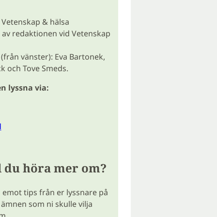
 Vetenskap & hälsa
 av redaktionen vid Vetenskap
(från vänster): Eva Bartonek,
ck och Tove Smeds.
n lyssna via:
d
ll du höra mer om?
a emot tips från er lyssnare på
 ämnen som ni skulle vilja
m.