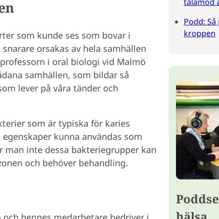
tålamod 
en
Podd: Så
kroppen
arter som kunde ses som bovar i
snarare orsakas av hela samhällen
professorn i oral biologi vid Malmö
ådana samhällen, som bildar så
 som lever på våra tänder och
terier som är typiska för karies
ras egenskaper kunna användas som
ar man inte dessa bakteriegrupper kan
zonen och behöver behandling.
Poddse
hälsa
 och hennes medarbetare bedriver i