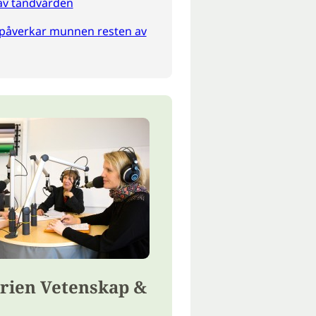
av tandvården
 påverkar munnen resten av
rien Vetenskap &