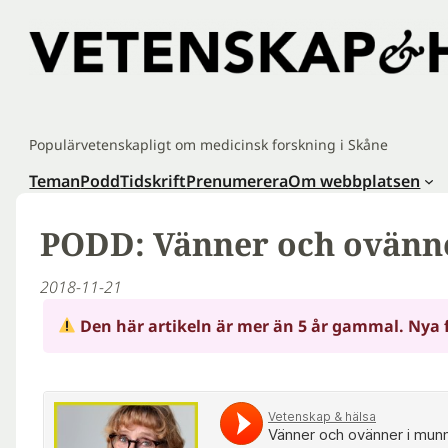
Hoppa
till
innehåll
Populärvetenskapligt om medicinsk forskning i Skåne
Teman
Podd
Tidskrift
Prenumerera
Om webbplatsen
PODD: Vänner och ovänn
2018-11-21
Den här artikeln är mer än 5 år gammal. Nya 