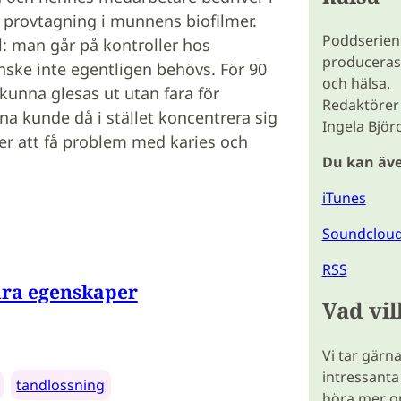
r provtagning i munnens biofilmer.
Poddserien
l: man går på kontroller hos
produceras
ske inte egentligen behövs. För 90
och hälsa.
kunna glesas ut utan fara för
Redaktörer 
a kunde då i stället koncentrera sig
Ingela Björ
er att få problem med karies och
Du kan äve
iTunes
Soundclou
RSS
ndra egenskaper
Vad vi
Vi tar gärn
intressanta
tandlossning
höra mer o