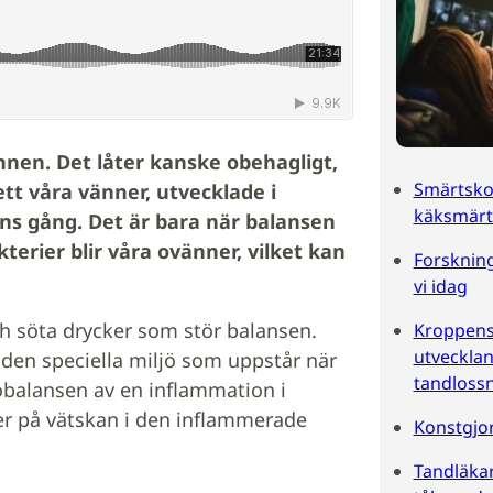
unnen. Det låter kanske obehagligt,
Smärtskol
ett våra vänner, utvecklade i
käksmärt
s gång. Det är bara när balansen
terier blir våra ovänner, vilket kan
Forskning
vi idag
och söta drycker som stör balansen.
Kroppens 
utvecklan
 den speciella miljö som uppstår när
tandloss
 obalansen av en inflammation i
er på vätskan i den inflammerade
Konstgjor
Tandläka