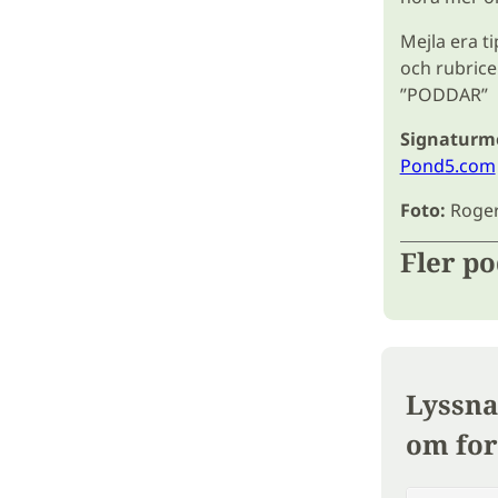
Mejla era tip
och rubrice
”PODDAR”
Signaturme
Pond5.com
Foto:
Roger
Fler p
Lyssna
om for