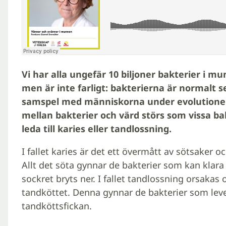
Vi har alla ungefär 10 biljoner bakterier i m
men är inte farligt: bakterierna är normalt s
samspel med människorna under evolutionen
mellan bakterier och värd störs som vissa bak
leda till karies eller tandlossning.
I fallet karies är det ett övermått av sötsaker 
Allt det söta gynnar de bakterier som kan klara
sockret bryts ner. I fallet tandlossning orsakas
tandköttet. Denna gynnar de bakterier som lev
tandköttsfickan.