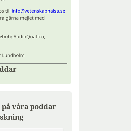
s till
info@vetenskaphalsa.se
ra gärna mejlet med
lodi:
AudioQuattro,
 Lundholm
oddar
 på våra poddar
skning