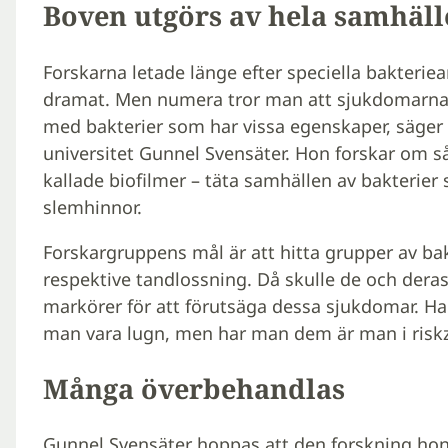
Boven utgörs av hela samhäll
Forskarna letade länge efter speciella bakterie
dramat. Men numera tror man att sjukdomarna 
med bakterier som har vissa egenskaper, säger 
universitet Gunnel Svensäter. Hon forskar om s
kallade biofilmer ­– täta samhällen av bakterier
slemhinnor.
Forskargruppens mål är att hitta grupper av bak
respektive tandlossning. Då skulle de och de
markörer för att förutsäga dessa sjukdomar. H
man vara lugn, men har man dem är man i risk
Många överbehandlas
Gunnel Svensäter hoppas att den forskning hon