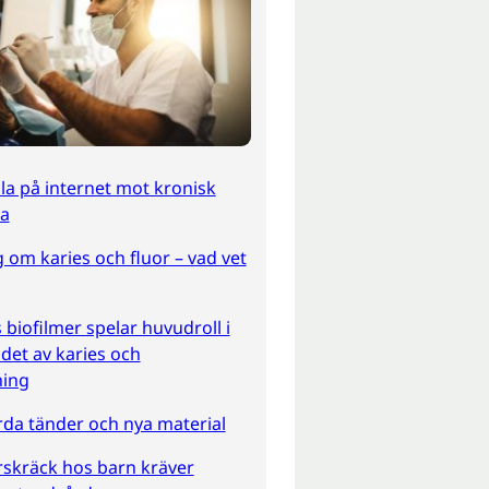
a på internet mot kronisk
a
 om karies och fluor – vad vet
biofilmer spelar huvudroll i
det av karies och
ning
da tänder och nya material
rskräck hos barn kräver