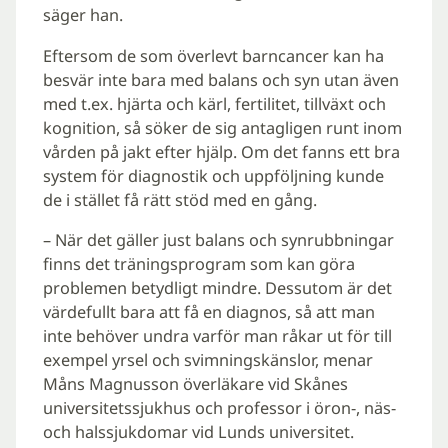
säger han.
Eftersom de som överlevt barncancer kan ha
besvär inte bara med balans och syn utan även
med t.ex. hjärta och kärl, fertilitet, tillväxt och
kognition, så söker de sig antagligen runt inom
vården på jakt efter hjälp. Om det fanns ett bra
system för diagnostik och uppföljning kunde
de i stället få rätt stöd med en gång.
– När det gäller just balans och synrubbningar
finns det träningsprogram som kan göra
problemen betydligt mindre. Dessutom är det
värdefullt bara att få en diagnos, så att man
inte behöver undra varför man råkar ut för till
exempel yrsel och svimningskänslor, menar
Måns Magnusson överläkare vid Skånes
universitetssjukhus och professor i öron-, näs-
och halssjukdomar vid Lunds universitet.