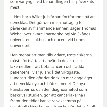
som var yngst vid behandlingen har påverkats
mest.
– Hos barn håller ju hjärnan fortfarande på att
utvecklas. Det gör den mer mottaglig för
påverkan av främmande ämnen, säger Thomas
Wiebe, överläkare i barnonkologi vid Skånes
universitetssjukhus och docent vid Lunds
universitet.
Han menar att man tills vidare, trots riskerna,
måste fortsätta att använda de aktuella
läkemedlen – att bota cancern och rädda
patientens liv är ju ändå det viktigaste.
Lundastudien gör det dock än mer angeläget
att utveckla nya och bättre medel. De nya
kunskaperna, och den diagnosmetod som
beskrivs i studien, gör att cancerläkarna i
framtiden tidigt kan vara vaksamma på
eventuella biverkningar. Kanske går det i så fall