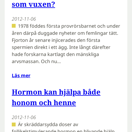
som vuxen?
2012-11-06
1978 föddes första provrörsbarnet och under
åren därpå duggade nyheter om femlingar tätt.
Fjorton år senare injicerades den första
spermien direkt i ett ägg. Inte långt därefter
hade forskarna kartlagt den mänskliga
arvsmassan. Och nu…
Läs mer
Hormon kan hjälpa både
honom och henne
2012-11-06
Är skräddarsydda doser av
follikelstimulerande hormon en blivande hjälp