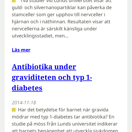
Två studier vid Lunds universitet visar att
guld- och silvernanopartiklar kan påverka de
stamceller som ger upphov till nervceller i
hjärnan och i näthinnan. Resultaten visar att
nervcellerna är särskilt känsliga under
utvecklingsstadiet, men…
Läs mer
Antibiotika under
graviditeten och typ 1-
diabetes
2014-11-18
Har det betydelse för barnet när gravida
mödrar med typ 1-diabetes tar antibiotika? En
studie på möss från Lunds universitet indikerar
att barnets benägenhet att utveckla sjukdomen