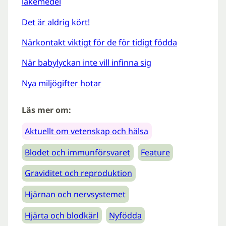
läkemedel
Det är aldrig kört!
Närkontakt viktigt för de för tidigt födda
När babylyckan inte vill infinna sig
Nya miljögifter hotar
Läs mer om:
Aktuellt om vetenskap och hälsa
Blodet och immunförsvaret
Feature
Graviditet och reproduktion
Hjärnan och nervsystemet
Hjärta och blodkärl
Nyfödda