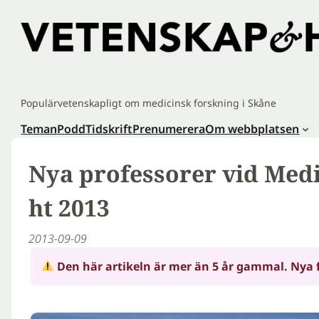
Hoppa
till
innehåll
Populärvetenskapligt om medicinsk forskning i Skåne
Teman
Podd
Tidskrift
Prenumerera
Om webbplatsen
Nya professorer vid Medi
ht 2013
2013-09-09
Den här artikeln är mer än 5 år gammal. Nya 