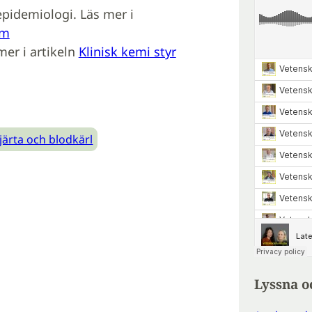
epidemiologi. Läs mer i
om
 mer i artikeln
Klinisk kemi styr
järta och blodkärl
Lyssna o